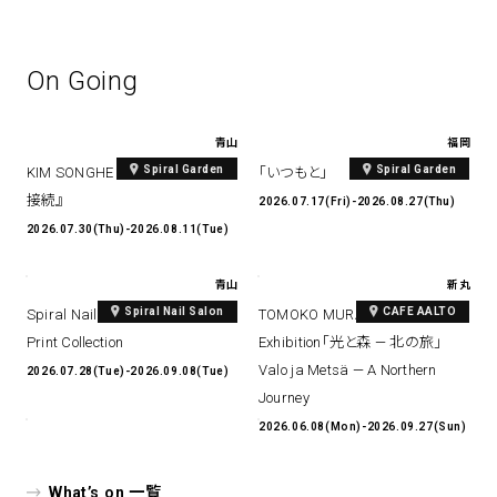
On Going
青山
福岡
Spiral Garden
Spiral Garden
KIM SONGHE EXHIBITION 『愛と
「いつもと」
接続』
2026.07.17(Fri)-2026.08.27(Thu)
2026.07.30(Thu)-2026.08.11(Tue)
青山
新丸
Spiral Nail Salon
CAFE AALTO
Spiral Nail Salon Art #14 Spiral
TOMOKO MURATA Solo
Print Collection
Exhibition「光と森 — 北の旅」
Valo ja Metsä — A Northern
2026.07.28(Tue)-2026.09.08(Tue)
Journey
2026.06.08(Mon)-2026.09.27(Sun)
What’s on 一覧