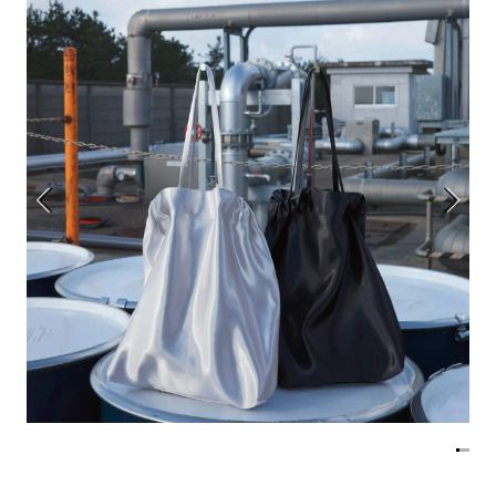
アトレ吉祥寺
お問い合わせ
採用情報
KITTE丸の内
Spiral Print Collection
Spiral Schole
⼆⼦⽟川 Dogwood Plaza
スパイラルが推進するエデュケーシ
スパイラルが提案するオリジナルプ
ョンプログラム
リント作品
横浜赤レンガ倉庫
ルクア⼤阪
Nail Salon
Café
3
4
Spiral Nail Salon 青山
Spiral Café 青山
Spiral Nail Salon NEWoMan
Spiral Garden 福岡ワンビル
⾼輪
CAFE AALTO 新丸ビル
naila 横浜ランドマーク
naila 大宮そごう
Spiral Rendezvous
Others
3
Store
1