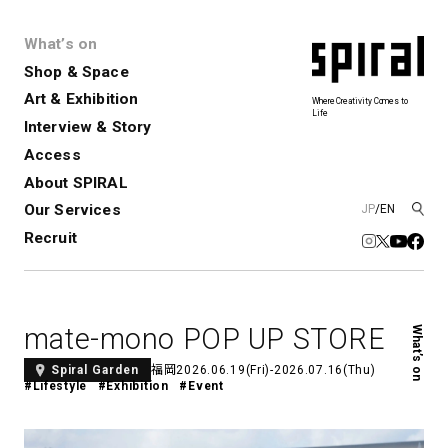
What’s on
Shop & Space
Art & Exhibition
Where Creativity Comes to
Life
Interview & Story
Spiral
Spiral Garden
3
Access
About SPIRAL
Our Services
JP
/
EN
アートプロジェクト・コーデ
Performance&Event
レンタルスペース
SPIRALのご紹介
Exhibition
会社概要
新卒採用
中途採用
ィネーション
Recruit
展覧会やイベント
演劇やダンス、ライブ公演、イベント
ショップ一覧
青山
など
フロアガイド
福岡ワンビル
History&Archive
建築について
新丸ビル
コンサルティング
商品開発
mate-mono POP UP STORE
What’s on
Spiral Hall
Spiral Market
6
アルバイト・その他
Art Projects
SICF
福岡
2026.06.19(Fri)-2026.07.16(Thu)
Spiral Garden
アートプロジェクト・イベント
若手作家の発掘・育成・支援を目的
#Lifestyle
#Exhibition
#Event
とした
公募展形式のアートフェスティ
Spiral Annual Report
プレスリリース
バル
青山