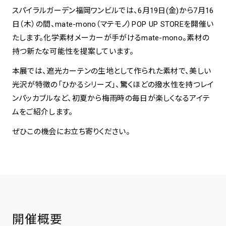
スパイラルガーデン福岡ワンビルでは、6月19日(金)から7月16
日（木）の間、mate-mono（マテモノ）POP UP STOREを開催い
spiral art gallery 名古屋
Spiral Rendezvous Store
松坂屋
たします。化学素材メーカーが手がけるmate-mono。素材の
グランスタ東京店
MoN Park Cafe by Spiral
持つ新たな可能性を提案しています。
MoN Shop by Spiral
本展では、遮光カーテンの生地として作られた素材で、美しい
MoN Kitchen by Spiral
光沢が特徴の「ひかるシリーズ」、驚くほどの撥水性を持つレイ
ンパッカブルなど、初夏から梅雨時の毎日が楽しくなるアイテ
ムをご紹介します。
ぜひこの機会にお立ち寄りください。
開催概要