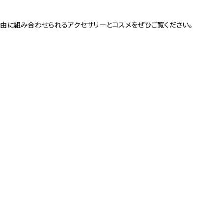
3
Others
由に組み合わせられるアクセサリーとコスメをぜひご覧ください。
お問い合わせ
京店
spiral art gallery 名古
MoN Park Cafe by
屋松坂屋
Spiral
MoN Kitchen by
MoN Shop by Spiral
Spiral