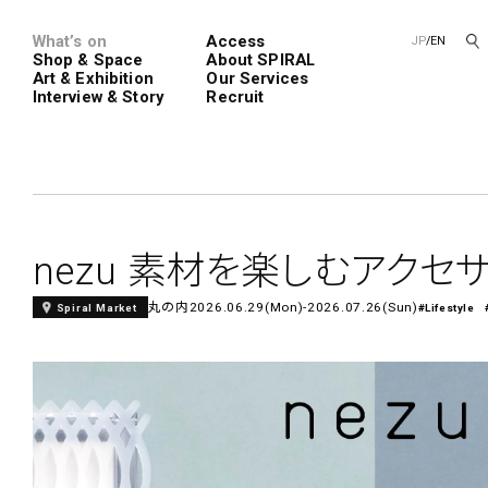
What’s on
Access
JP
/
EN
Shop & Space
About SPIRAL
Art & Exhibition
Our Services
Interview & Story
Recruit
Spiral
Spiral G
nezu 素材を楽しむアクセ
丸の内
2026.06.29(Mon)-2026.07.26(Sun)
Spiral Market
#Lifestyle
レンタルスペース
SPIRALのご紹介
新卒採用
会社概要
中途採用
ショップ一覧
フロアガイド
アートプロ
Performanc
Exhibition
青山
展覧会やイベント
演劇やダンス