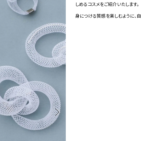
1
しめるコスメをご紹介いたします。
Spiral Rendezvous Store
身につける質感を楽しむように、自
採用情報
 Collection
が提案するオリジナルプリント作品
Spiral Rendezvous Store グランスタ東
Spiral Garden 福岡ワン
afé 青山
ビル
ALTO 新丸
ース