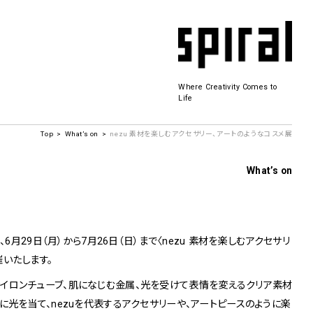
Where Creativity Comes to
Life
Top
What’s on
nezu 素材を楽しむアクセサリー、アートのようなコスメ展
Spiral Hall
What’s on
SICF
商品開発
若手作家の発掘・育成・支援を目的とした
の内 では、6月29日（月）から7月26日（日）まで〈nezu 素材を楽しむアクセサリ
公募展形式のアートフェスティバル
催いたします。
History&Archive
 Plaza
イロンチューブ、肌になじむ金属、光を受けて表情を変えるクリア素材
に光を当て、nezuを代表するアクセサリーや、アートピースのように楽