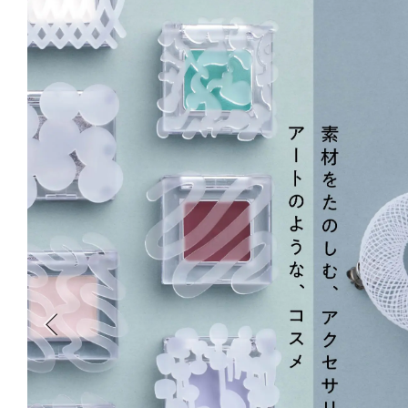
新丸ビル
3
4
Nail Salon
Café
Spiral Annual Report
Spiral Print
Spiral Schole
スパイラル
スパイラルが推進するエデュケーションプログラム
Spiral Nail Salon
Spiral Nail Salon
Spiral C
NEWoMan ⾼輪
青山
CAFE A
naila 横浜ランド
naila 大宮そごう
ビル
マーク
プレスリリ