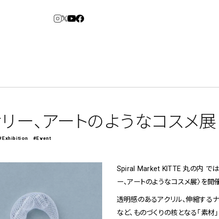
3
6
arden
Spiral Market
サリー、アートのようなコスメ展
#Exhibition
#Event
アルバイト・その他
コンサルティング
建築について
Spiral Market KITTE 丸
アトレ吉祥寺
青山
ー、アートのようなコスメ展〉を開
⼆⼦⽟川 Dogwood
KITTE丸の内
透明感のあるアクリル、伸縮するナ
横浜赤レンガ倉
Art Projects
ルクア⼤阪
ジェクト・コーディネーション
e&Event
庫
福岡ワンビル
アートプロジェクト・イベント
など、ものづくりの核となる「素材」
、ライブ公演、イベントなど