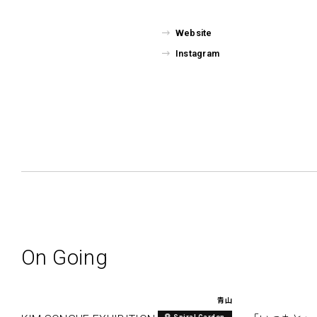
Website
Instagram
On Going
青山