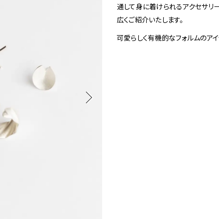
1
通して身に着けられるアクセサリ
Spiral Rendezvous Store
広くご紹介いたします。
可愛らしく有機的なフォルムのアイ
採用情報
 Collection
が提案するオリジナルプリント作品
Spiral Rendezvous Store グランスタ東
Spiral Garden 福岡ワン
afé 青山
ビル
ALTO 新丸
ース