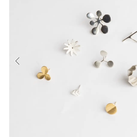
新丸ビル
3
4
Nail Salon
Café
Spiral Annual Report
Spiral Print
Spiral Schole
スパイラル
スパイラルが推進するエデュケーションプログラム
Spiral Nail Salon
Spiral Nail Salon
Spiral C
NEWoMan ⾼輪
青山
CAFE A
naila 横浜ランド
naila 大宮そごう
ビル
マーク
プレスリリ