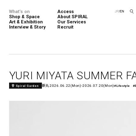
What’s on
Access
JP
/
EN
Shop & Space
About SPIRAL
Art & Exhibition
Our Services
Interview & Story
Recruit
Spiral
Spiral G
YURI MIYATA SUMMER F
新丸
2026.06.22(Mon)-2026.07.20(Mon)
Spiral Garden
#Lifestyle
#
レンタルスペース
SPIRALのご紹介
新卒採用
会社概要
中途採用
ショップ一覧
フロアガイド
アートプロ
Performanc
Exhibition
青山
展覧会やイベント
演劇やダンス