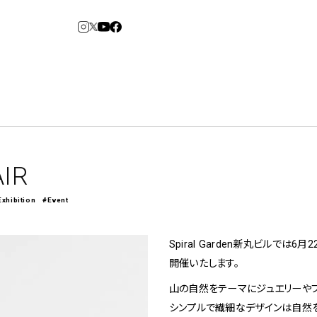
3
6
arden
Spiral Market
AIR
Exhibition
#Event
アルバイト・その他
コンサルティング
建築について
Spiral Garden新丸ビルでは6月2
アトレ吉祥寺
青山
開催いたします。
⼆⼦⽟川 Dogwood
KITTE丸の内
山の自然をテーマにジュエリーやプロ
横浜赤レンガ倉
Art Projects
ルクア⼤阪
ジェクト・コーディネーション
e&Event
庫
福岡ワンビル
アートプロジェクト・イベント
シンプルで繊細なデザインは自然を
、ライブ公演、イベントなど