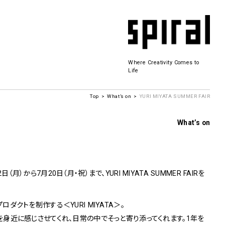
Where Creativity Comes to
Life
Top
What’s on
YURI MIYATA SUMMER FAIR
Spiral Hall
What’s on
SICF
商品開発
若手作家の発掘・育成・支援を目的とした
2日（月）から7月20日（月・祝）まで、YURI MIYATA SUMMER FAIRを
公募展形式のアートフェスティバル
History&Archive
 Plaza
ダクトを制作する＜YURI MIYATA＞。
身近に感じさせてくれ、日常の中でそっと寄り添ってくれます。1年を