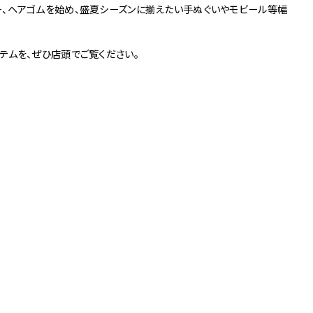
ー、ヘアゴムを始め、盛夏シーズンに揃えたい手ぬぐいやモビール等幅
3
Others
お問い合わせ
テムを、ぜひ店頭でご覧ください。
京店
spiral art gallery 名古
MoN Park Cafe by
屋松坂屋
Spiral
MoN Kitchen by
MoN Shop by Spiral
Spiral