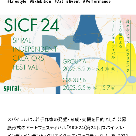
#Lifestyle
#Exhibition
#Art
#Event
#Performance
アトレ吉祥寺
お問い合わせ
採用情報
KITTE丸の内
Spiral Print Collection
Spiral Schole
⼆⼦⽟川 Dogwood Plaza
スパイラルが推進するエデュケーシ
スパイラルが提案するオリジナルプ
ョンプログラム
リント作品
横浜赤レンガ倉庫
ルクア⼤阪
Nail Salon
Café
3
4
Spiral Nail Salon 青山
Spiral Café 青山
Spiral Nail Salon NEWoMan
Spiral Garden 福岡ワンビル
⾼輪
CAFE AALTO 新丸ビル
naila 横浜ランドマーク
naila 大宮そごう
Spiral Rendezvous
Others
3
スパイラルは、若手作家の発掘・育成・支援を目的とした公募
Store
1
展形式のアートフェスティバル「SICF24（第24 回スパイラル・
インディペンデント・クリエイターズ・フェスティバル）」を、2023