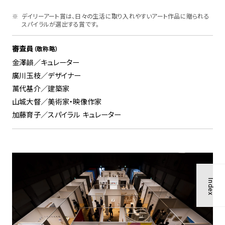
デイリーアート賞は、日々の生活に取り入れやすいアート作品に贈られる
スパイラルが選出する賞です。
審査員
（敬称略）
金澤韻／キュレーター
廣川玉枝／デザイナー
萬代基介／建築家
山城大督／美術家・映像作家
加藤育子／スパイラル キュレーター
Index