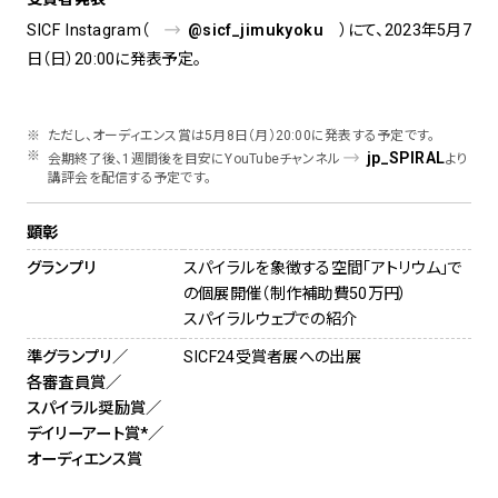
SICF Instagram（
@sicf_jimukyoku
）にて、2023年5月7
日（日）20:00に発表予定。
ただし、オーディエンス賞は5月8日（月）20:00に発表する予定です。
jp_SPIRAL
会期終了後、1週間後を目安にYouTubeチャンネル
より
講評会を配信する予定です。
顕彰
グランプリ
スパイラルを象徴する空間「アトリウム」で
の個展開催（制作補助費50万円）
スパイラルウェブでの紹介
準グランプリ／
SICF24受賞者展への出展
各審査員賞／
スパイラル奨励賞／
デイリーアート賞*／
オーディエンス賞