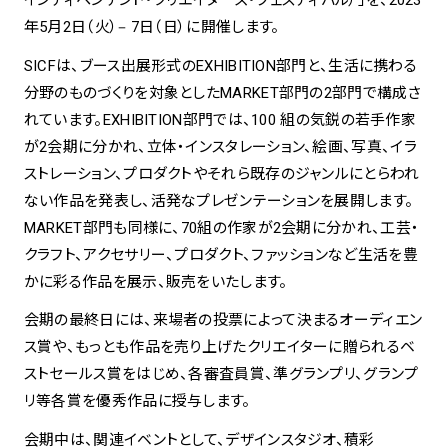
年5月2日（火）‒ 7日（日）に開催します。
spiral art gallery 名古屋
SICFは、ブース出展形式のEXHIBITION部門と、生活に携わる
Spiral Rendezvous Store
松坂屋
グランスタ東京店
分野のものづくりを対象としたMARKET部門の2部門で構成さ
MoN Park Cafe by Spiral
れています。EXHIBITION部門では、100 組の気鋭の若手作家
MoN Shop by Spiral
が2会期に分かれ、立体・インスタレーション、絵画、写真、イラ
MoN Kitchen by Spiral
ストレーション、プロダクトやそれら既存のジャンルにとらわれ
ない作品を発表し、活発なプレゼンテーションを展開します。
MARKET部門も同様に、70組の作家が2会期に分かれ、工芸・
クラフト、アクセサリー、プロダクト、ファッションなど生活を豊
かに彩る作品を展示、販売をいたします。
会期の最終日には、来場者の投票によって決まるオーディエン
ス賞や、もっとも作品を売り上げたクリエイターに贈られるベ
ストセールス賞をはじめ、各審査員賞、準グランプリ、グランプ
リ等各賞を優秀作品に授与します。
会期中は、関連イベントとして、デザインスタジオ、積彩