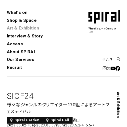
What’s on
Shop & Space
Art & Exhibition
Where Creativity Comes to
Life
Interview & Story
Spiral
Spiral Garden
3
Access
About SPIRAL
Our Services
JP
/
EN
アートプロジェクト・コーデ
Performance&Event
レンタルスペース
SPIRALのご紹介
Exhibition
会社概要
新卒採用
中途採用
ィネーション
Recruit
展覧会やイベント
演劇やダンス、ライブ公演、イベント
ショップ一覧
青山
など
フロアガイド
福岡ワンビル
History&Archive
建築について
新丸ビル
コンサルティング
商品開発
SICF24
Art & Exhibition
Spiral Hall
Spiral Market
6
アルバイト・その他
Art Projects
SICF
様々なジャンルのクリエイター170組によるアートフ
アートプロジェクト・イベント
若手作家の発掘・育成・支援を目的
ェスティバル
とした
公募展形式のアートフェスティ
Spiral Annual Report
プレスリリース
青山
バル
Spiral Garden
Spiral Hall
2023.05.02(Tue)-2023.05.07(Sun)
2023.5.2-4, 5.5-7
青山