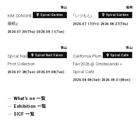
青山
福岡
Spiral Garden
Spiral Garden
KIM SONGHE EXHIBITION 『愛と
「いつもと」
接続』
2026.07.17(Fri)-2026.08.27(Thu)
2026.07.30(Thu)-2026.08.11(Tue)
青山
青山
Spiral Nail Salon
Spiral Café
Spiral Nail Salon Art #14 Spiral
California Plum & Nectarine
Print Collection
Fair2026 @ Omotesando ×
Spiral Café
2026.07.28(Tue)-2026.09.08(Tue)
2026.08.08(Sat)-2026.08.31(Mon)
What’s on 一覧
Exhibition 一覧
SICF 一覧