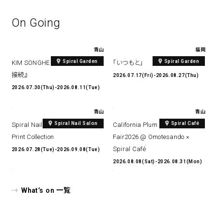
On Going
青山
福岡
Spiral Garden
Spiral Garden
KIM SONGHE EXHIBITION 『愛と
「いつもと」
接続』
2026.07.17(Fri)-2026.08.27(Thu)
2026.07.30(Thu)-2026.08.11(Tue)
青山
青山
Spiral Nail Salon
Spiral Café
Spiral Nail Salon Art #14 Spiral
California Plum & Nectarine
Print Collection
Fair2026 @ Omotesando ×
Spiral Café
2026.07.28(Tue)-2026.09.08(Tue)
2026.08.08(Sat)-2026.08.31(Mon)
What’s on 一覧