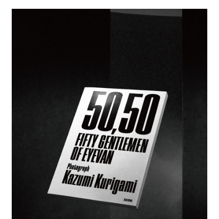
アトレ吉祥寺
お問い合わせ
採用情報
KITTE丸の内
Spiral Print Collection
Spiral Schole
⼆⼦⽟川 Dogwood Plaza
スパイラルが推進するエデュケーシ
スパイラルが提案するオリジナルプ
ョンプログラム
リント作品
横浜赤レンガ倉庫
ルクア⼤阪
Nail Salon
Café
3
4
Spiral Nail Salon 青山
Spiral Café 青山
Spiral Nail Salon NEWoMan
Spiral Garden 福岡ワンビル
⾼輪
CAFE AALTO 新丸ビル
naila 横浜ランドマーク
naila 大宮そごう
Spiral Rendezvous
Others
3
Store
1