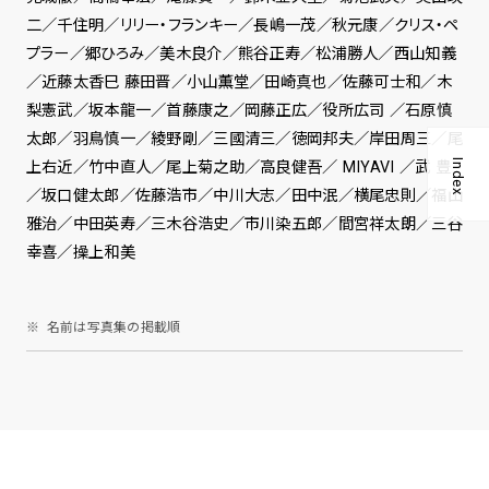
二／千住明／リリー・フランキー／長嶋一茂／秋元康／クリス・ペ
プラー／郷ひろみ／美木良介／熊谷正寿／松浦勝人／西山知義
／近藤太香巳 藤田晋／小山薫堂／田崎真也／佐藤可士和／木
梨憲武／坂本龍一／首藤康之／岡藤正広／役所広司 ／石原慎
太郎／羽鳥慎一／綾野剛／三國清三／徳岡邦夫／岸田周三／尾
Index
上右近／竹中直人／尾上菊之助／高良健吾／ MIYAVI ／武 豊
／坂口健太郎／佐藤浩市／中川大志／田中泯／横尾忠則／福山
雅治／中田英寿／三木谷浩史／市川染五郎／間宮祥太朗／三谷
幸喜／操上和美
名前は写真集の掲載順