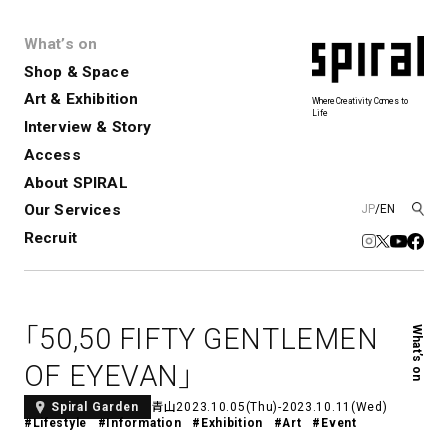
What’s on
Shop & Space
Art & Exhibition
Where Creativity Comes to
Life
Interview & Story
Spiral
Spiral Garden
3
Access
About SPIRAL
Our Services
JP
/
EN
アートプロジェクト・コーデ
Performance&Event
レンタルスペース
SPIRALのご紹介
Exhibition
会社概要
新卒採用
中途採用
ィネーション
Recruit
展覧会やイベント
演劇やダンス、ライブ公演、イベント
ショップ一覧
青山
など
フロアガイド
福岡ワンビル
History&Archive
建築について
新丸ビル
コンサルティング
商品開発
「50,50 FIFTY GENTLEMEN
What’s on
Spiral Hall
Spiral Market
6
アルバイト・その他
Art Projects
SICF
OF EYEVAN」
アートプロジェクト・イベント
若手作家の発掘・育成・支援を目的
とした
公募展形式のアートフェスティ
Spiral Annual Report
プレスリリース
青山
2023.10.05(Thu)-2023.10.11(Wed)
Spiral Garden
#Lifestyle
#Information
#Exhibition
#Art
#Event
バル
青山