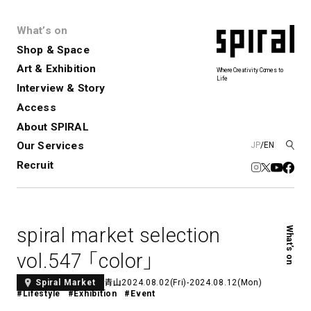
What’s on
Shop & Space
Art & Exhibition
Where Creativity Comes to
Life
Interview & Story
Spiral
Spiral Garden
3
Access
About SPIRAL
Our Services
JP
/
EN
アートプロジェクト・コーデ
Performance&Event
レンタルスペース
SPIRALのご紹介
Exhibition
会社概要
新卒採用
中途採用
ィネーション
Recruit
展覧会やイベント
演劇やダンス、ライブ公演、イベント
ショップ一覧
青山
など
フロアガイド
福岡ワンビル
History&Archive
建築について
新丸ビル
コンサルティング
商品開発
spiral market selection
What’s on
Spiral Hall
Spiral Market
6
アルバイト・その他
Art Projects
SICF
vol.547 「color」
アートプロジェクト・イベント
若手作家の発掘・育成・支援を目的
とした
公募展形式のアートフェスティ
Spiral Annual Report
プレスリリース
青山
2024.08.02(Fri)-2024.08.12(Mon)
Spiral Market
#Lifestyle
#Exhibition
#Event
バル
青山