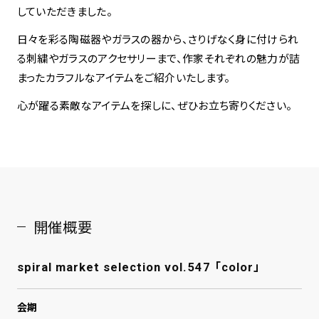
していただきました。
spiral art gallery 名古屋
日々を彩る陶磁器やガラスの器から、さりげなく身に付けられ
Spiral Rendezvous Store
松坂屋
る刺繍やガラスのアクセサリーまで、作家それぞれの魅力が詰
グランスタ東京店
MoN Park Cafe by Spiral
まったカラフルなアイテムをご紹介いたします。
MoN Shop by Spiral
心が躍る素敵なアイテムを探しに、ぜひお立ち寄りください。
MoN Kitchen by Spiral
開催概要
spiral market selection vol.547 「color」
会期