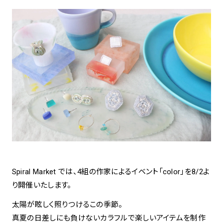
アトレ吉祥寺
お問い合わせ
採用情報
KITTE丸の内
Spiral Print Collection
Spiral Schole
⼆⼦⽟川 Dogwood Plaza
スパイラルが推進するエデュケーシ
スパイラルが提案するオリジナルプ
ョンプログラム
リント作品
横浜赤レンガ倉庫
ルクア⼤阪
Nail Salon
Café
3
4
Spiral Nail Salon 青山
Spiral Café 青山
Spiral Nail Salon NEWoMan
Spiral Garden 福岡ワンビル
⾼輪
CAFE AALTO 新丸ビル
Spiral Market では、4組の作家によるイベント「color」を8/2よ
naila 横浜ランドマーク
り開催いたします。
naila 大宮そごう
Spiral Rendezvous
Others
3
Store
1
太陽が眩しく照りつけるこの季節。
真夏の日差しにも負けないカラフルで楽しいアイテムを制作