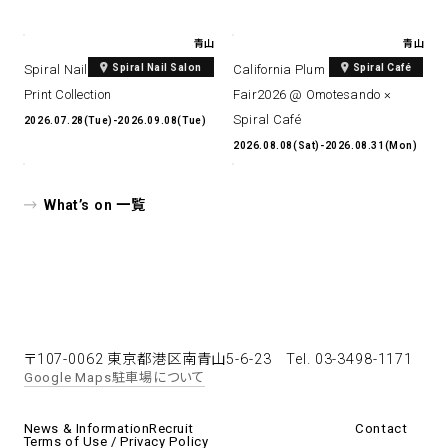
青山
青山
Spiral Nail Salon
Spiral Café
Spiral Nail Salon Art #14 Spiral
California Plum & Nectarine
Print Collection
Fair2026 @ Omotesando ×
Spiral Café
2026.07.28(Tue)-2026.09.08(Tue)
2026.08.08(Sat)-2026.08.31(Mon)
What’s on 一覧
〒107-0062 東京都港区南青山5-6-23
Tel. 03-3498-1171
Google Maps
駐車場について
News & Information
Recruit
Contact
Terms of Use / Privacy Policy