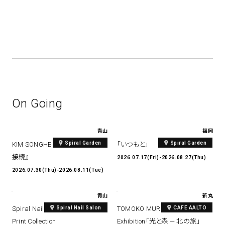
On Going
青山
福岡
Spiral Garden
Spiral Garden
KIM SONGHE EXHIBITION 『愛と
「いつもと」
接続』
2026.07.17(Fri)-2026.08.27(Thu)
2026.07.30(Thu)-2026.08.11(Tue)
青山
新丸
Spiral Nail Salon
CAFE AALTO
Spiral Nail Salon Art #14 Spiral
TOMOKO MURATA Solo
Print Collection
Exhibition「光と森 — 北の旅」