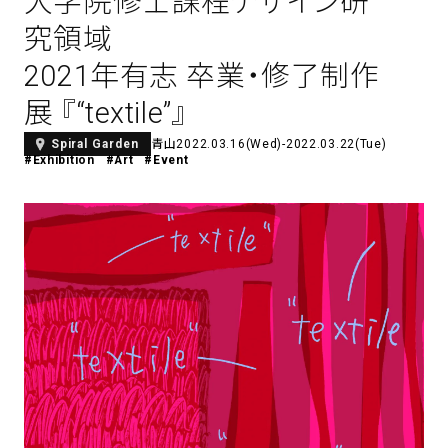
大学院修士課程デザイン研
アトレ吉祥寺
究領域
お問い合わせ
採用情報
KITTE丸の内
2021年有志 卒業・修了制作
Spiral Print Collection
Spiral Schole
⼆⼦⽟川 Dogwood Plaza
スパイラルが推進するエデュケーシ
スパイラルが提案するオリジナルプ
展 『“textile”』
ョンプログラム
リント作品
横浜赤レンガ倉庫
ルクア⼤阪
青山
2022.03.16(Wed)-2022.03.22(Tue)
Spiral Garden
#Exhibition
#Art
#Event
Nail Salon
Café
3
4
Spiral Nail Salon 青山
Spiral Café 青山
Spiral Nail Salon NEWoMan
Spiral Garden 福岡ワンビル
⾼輪
CAFE AALTO 新丸ビル
naila 横浜ランドマーク
naila 大宮そごう
Spiral Rendezvous
Others
3
Store
1