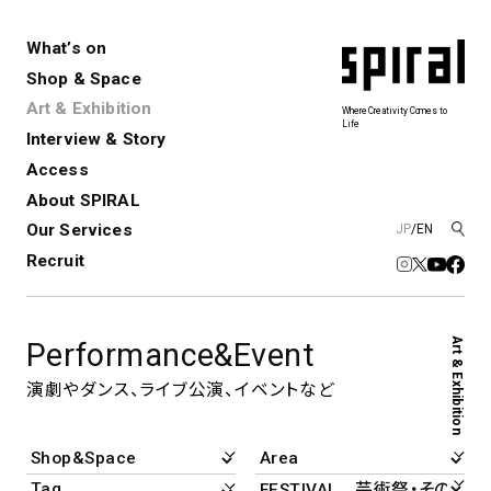
What’s on
Shop & Space
Art & Exhibition
Where Creativity Comes to
Life
Interview & Story
Spiral
Spiral Garden
3
Access
About SPIRAL
Our Services
JP
/
EN
アートプロジェクト・コーデ
Performance&Event
レンタルスペース
SPIRALのご紹介
Exhibition
会社概要
新卒採用
中途採用
ィネーション
Recruit
展覧会やイベント
演劇やダンス、ライブ公演、イベント
ショップ一覧
青山
など
フロアガイド
福岡ワンビル
History&Archive
建築について
Art & Exhibition
Performance&Event
新丸ビル
コンサルティング
商品開発
Spiral Hall
Spiral Market
6
アルバイト・その他
演劇やダンス、ライブ公演、イベントなど
Art Projects
SICF
アートプロジェクト・イベント
若手作家の発掘・育成・支援を目的
とした
公募展形式のアートフェスティ
Spiral Annual Report
プレスリリース
バル
青山