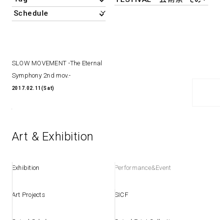
アトレ吉祥寺
お問い合わせ
採用情報
KITTE丸の内
Spiral Print Collection
Spiral Schole
⼆⼦⽟川 Dogwood Plaza
スパイラルが推進するエデュケーシ
スパイラルが提案するオリジナルプ
ョンプログラム
リント作品
横浜赤レンガ倉庫
SLOW MOVEMENT -The Eternal
ルクア⼤阪
Symphony 2nd mov.-
Nail Salon
Café
3
4
2017.02.11(Sat)
Art & Exhibition
Spiral Nail Salon 青山
Spiral Café 青山
Spiral Nail Salon NEWoMan
Spiral Garden 福岡ワンビル
⾼輪
CAFE AALTO 新丸ビル
Exhibition
Performance&Event
naila 横浜ランドマーク
naila 大宮そごう
Spiral Rendezvous
Others
3
Art Projects
SICF
Store
1