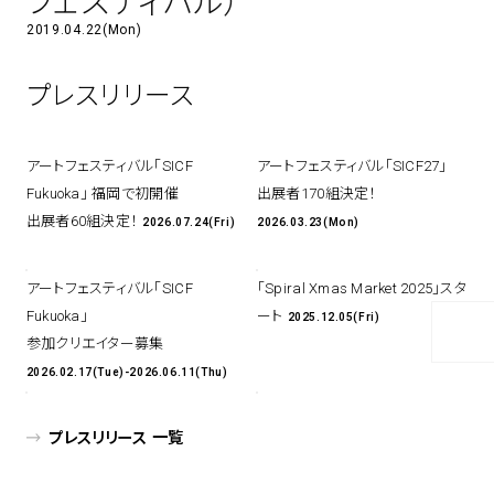
フェスティバル）
2019.04.22(Mon)
アトレ吉祥寺
お問い合わせ
採用情報
KITTE丸の内
Spiral Print Collection
Spiral Schole
プレスリリース
⼆⼦⽟川 Dogwood Plaza
スパイラルが推進するエデュケーシ
スパイラルが提案するオリジナルプ
ョンプログラム
リント作品
横浜赤レンガ倉庫
ルクア⼤阪
アートフェスティバル「SICF
アートフェスティバル「SICF27」
Nail Salon
Café
3
4
Fukuoka」 福岡で初開催
出展者170組決定！
出展者60組決定！
2026.07.24(Fri)
2026.03.23(Mon)
アートフェスティバル「SICF
「Spiral Xmas Market 2025」スタ
Spiral Nail Salon 青山
Spiral Café 青山
Fukuoka」
ート
2025.12.05(Fri)
Spiral Nail Salon NEWoMan
Spiral Garden 福岡ワンビル
参加クリエイター募集
⾼輪
CAFE AALTO 新丸ビル
2026.02.17(Tue)-2026.06.11(Thu)
naila 横浜ランドマーク
naila 大宮そごう
Spiral Rendezvous
Others
3
プレスリリース 一覧
Store
1