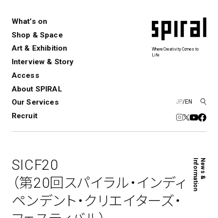
What’s on
Shop & Space
Art & Exhibition
Where Creativity Comes to
Life
Interview & Story
Spiral
Spiral Garden
3
Access
About SPIRAL
Our Services
JP
/
EN
アートプロジェクト・コーデ
Performance&Event
レンタルスペース
SPIRALのご紹介
Exhibition
会社概要
新卒採用
中途採用
ィネーション
Recruit
展覧会やイベント
演劇やダンス、ライブ公演、イベント
ショップ一覧
青山
など
フロアガイド
福岡ワンビル
History&Archive
建築について
新丸ビル
コンサルティング
商品開発
SICF20
Information
News &
Spiral Hall
Spiral Market
6
アルバイト・その他
Art Projects
SICF
（第20回スパイラル・インディ
アートプロジェクト・イベント
若手作家の発掘・育成・支援を目的
ペンデント・クリエイターズ・
とした
公募展形式のアートフェスティ
Spiral Annual Report
プレスリリース
バル
青山