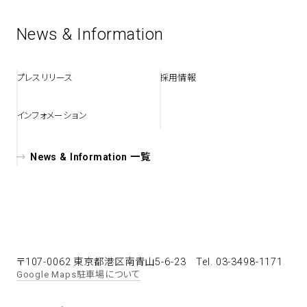
News & Information
spiral art gallery 名古屋
Spiral Rendezvous Store
松坂屋
グランスタ東京店
MoN Park Cafe by Spiral
プレスリリース
採用情報
MoN Shop by Spiral
MoN Kitchen by Spiral
インフォメーション
News & Information 一覧
〒107-0062 東京都港区南青山5-6-23
Tel. 03-3498-1171
Google Maps
駐車場について