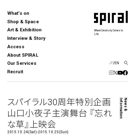
What’s on
Shop & Space
Art & Exhibition
Where Creativity Comes to
Life
Interview & Story
Spiral
Spiral Garden
3
Access
About SPIRAL
Our Services
JP
/
EN
アートプロジェクト・コーデ
Performance&Event
レンタルスペース
SPIRALのご紹介
Exhibition
会社概要
新卒採用
中途採用
ィネーション
Recruit
展覧会やイベント
演劇やダンス、ライブ公演、イベント
ショップ一覧
青山
など
フロアガイド
福岡ワンビル
History&Archive
建築について
新丸ビル
コンサルティング
商品開発
スパイラル30周年特別企画
Information
News &
Spiral Hall
Spiral Market
6
アルバイト・その他
Art Projects
SICF
山口小夜子主演舞台 『忘れ
アートプロジェクト・イベント
若手作家の発掘・育成・支援を目的
な草』上映会
とした
公募展形式のアートフェスティ
Spiral Annual Report
プレスリリース
バル
2015.10.24(Sat)-2015.10.25(Sun)
青山