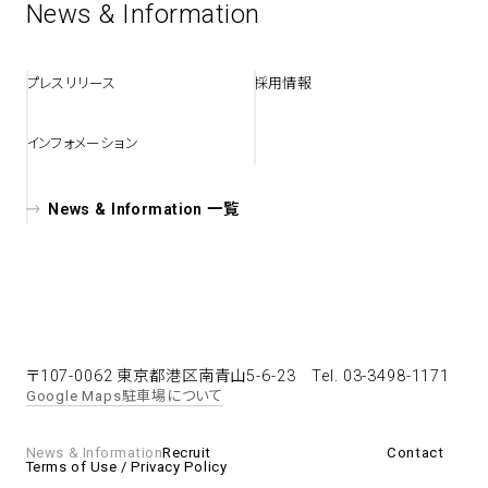
News & Information
spiral art gallery 名古屋
Spiral Rendezvous Store
松坂屋
プレスリリース
採用情報
グランスタ東京店
MoN Park Cafe by Spiral
MoN Shop by Spiral
インフォメーション
MoN Kitchen by Spiral
News & Information 一覧
〒107-0062 東京都港区南青山5-6-23
Tel. 03-3498-1171
Google Maps
駐車場について
News & Information
Recruit
Contact
Terms of Use / Privacy Policy