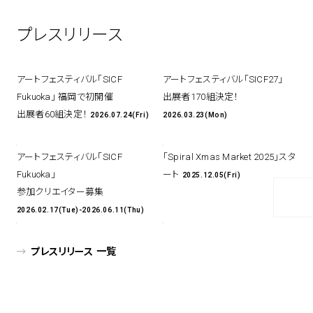
アトレ吉祥寺
プレスリリース
お問い合わせ
採用情報
KITTE丸の内
Spiral Print Collection
Spiral Schole
⼆⼦⽟川 Dogwood Plaza
スパイラルが推進するエデュケーシ
スパイラルが提案するオリジナルプ
アートフェスティバル「SICF
アートフェスティバル「SICF27」
ョンプログラム
リント作品
横浜赤レンガ倉庫
Fukuoka」 福岡で初開催
出展者170組決定！
ルクア⼤阪
Nail Salon
Café
3
4
出展者60組決定！
2026.07.24(Fri)
2026.03.23(Mon)
アートフェスティバル「SICF
「Spiral Xmas Market 2025」スタ
Fukuoka」
ート
2025.12.05(Fri)
Spiral Nail Salon 青山
Spiral Café 青山
参加クリエイター募集
Spiral Nail Salon NEWoMan
Spiral Garden 福岡ワンビル
2026.02.17(Tue)-2026.06.11(Thu)
⾼輪
CAFE AALTO 新丸ビル
naila 横浜ランドマーク
プレスリリース 一覧
naila 大宮そごう
Spiral Rendezvous
Others
3
Store
1