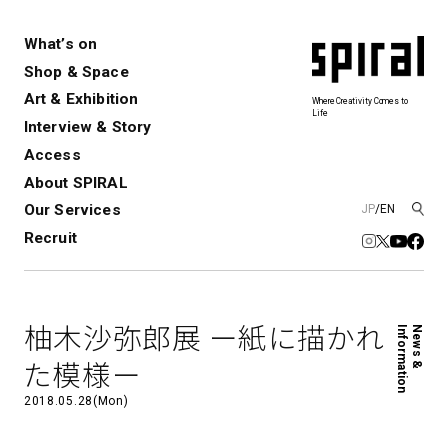
What’s on
Shop & Space
Art & Exhibition
Where Creativity Comes to
Life
Interview & Story
Spiral
Spiral Garden
3
Access
About SPIRAL
Our Services
JP
/
EN
アートプロジェクト・コーデ
Performance&Event
レンタルスペース
SPIRALのご紹介
Exhibition
会社概要
新卒採用
中途採用
ィネーション
Recruit
展覧会やイベント
演劇やダンス、ライブ公演、イベント
ショップ一覧
青山
など
フロアガイド
福岡ワンビル
History&Archive
建築について
新丸ビル
コンサルティング
商品開発
柚木沙弥郎展 ー紙に描かれ
Information
News &
Spiral Hall
Spiral Market
6
アルバイト・その他
Art Projects
SICF
た模様ー
アートプロジェクト・イベント
若手作家の発掘・育成・支援を目的
2018.05.28(Mon)
とした
公募展形式のアートフェスティ
Spiral Annual Report
プレスリリース
バル
青山