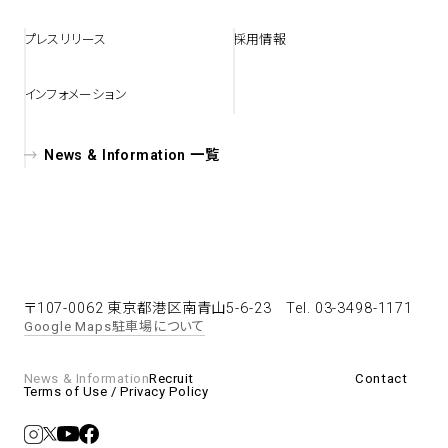
プレスリリース
採用情報
spiral art gallery 名古屋
Spiral Rendezvous Store
松坂屋
グランスタ東京店
インフォメーション
MoN Park Cafe by Spiral
MoN Shop by Spiral
News & Information 一覧
MoN Kitchen by Spiral
〒107-0062 東京都港区南青山5-6-23
Tel. 03-3498-1171
Google Maps
駐車場について
News & Information
Recruit
Contact
Terms of Use / Privacy Policy