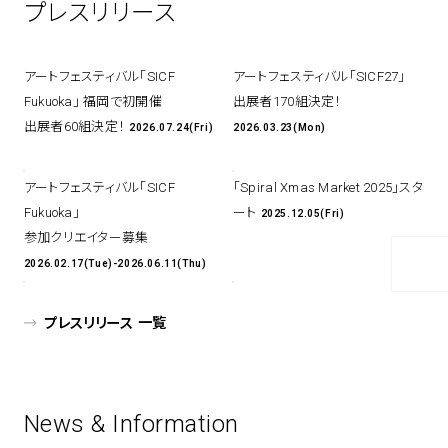
プレスリリース
アトレ吉祥寺
お問い合わせ
採用情報
KITTE丸の内
Spiral Print Collection
Spiral Schole
アートフェスティバル「SICF
アートフェスティバル「SICF27」
⼆⼦⽟川 Dogwood Plaza
スパイラルが推進するエデュケーシ
スパイラルが提案するオリジナルプ
Fukuoka」 福岡で初開催
出展者170組決定！
ョンプログラム
リント作品
横浜赤レンガ倉庫
出展者60組決定！
2026.07.24(Fri)
2026.03.23(Mon)
ルクア⼤阪
Nail Salon
Café
3
4
アートフェスティバル「SICF
「Spiral Xmas Market 2025」スタ
Fukuoka」
ート
2025.12.05(Fri)
参加クリエイター募集
2026.02.17(Tue)-2026.06.11(Thu)
Spiral Nail Salon 青山
Spiral Café 青山
Spiral Nail Salon NEWoMan
Spiral Garden 福岡ワンビル
⾼輪
プレスリリース 一覧
CAFE AALTO 新丸ビル
naila 横浜ランドマーク
naila 大宮そごう
Spiral Rendezvous
Others
3
Store
1
News & Information