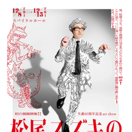
アトレ吉祥寺
お問い合わせ
採用情報
KITTE丸の内
Spiral Print Collection
Spiral Schole
⼆⼦⽟川 Dogwood Plaza
スパイラルが推進するエデュケーシ
スパイラルが提案するオリジナルプ
ョンプログラム
リント作品
横浜赤レンガ倉庫
ルクア⼤阪
Nail Salon
Café
3
4
Spiral Nail Salon 青山
Spiral Café 青山
Spiral Nail Salon NEWoMan
Spiral Garden 福岡ワンビル
⾼輪
CAFE AALTO 新丸ビル
naila 横浜ランドマーク
naila 大宮そごう
Spiral Rendezvous
Others
3
Store
1