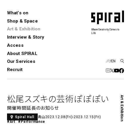
What’s on
Shop & Space
Art & Exhibition
Where Creativity Comes to
Life
Interview & Story
Spiral
Spiral Garden
3
Access
About SPIRAL
Our Services
JP
/
EN
アートプロジェクト・コーデ
Performance&Event
レンタルスペース
SPIRALのご紹介
Exhibition
会社概要
新卒採用
中途採用
ィネーション
Recruit
展覧会やイベント
演劇やダンス、ライブ公演、イベント
ショップ一覧
青山
など
フロアガイド
福岡ワンビル
History&Archive
建築について
新丸ビル
コンサルティング
商品開発
松尾スズキの芸術ぽぽぽい
Art & Exhibition
Spiral Hall
Spiral Market
6
アルバイト・その他
Art Projects
SICF
開催時間延長のお知らせ
アートプロジェクト・イベント
若手作家の発掘・育成・支援を目的
青山
2023.12.08(Fri)-2023.12.15(Fri)
Spiral Hall
とした
公募展形式のアートフェスティ
Spiral Annual Report
プレスリリース
#Art
#Performance
バル
青山