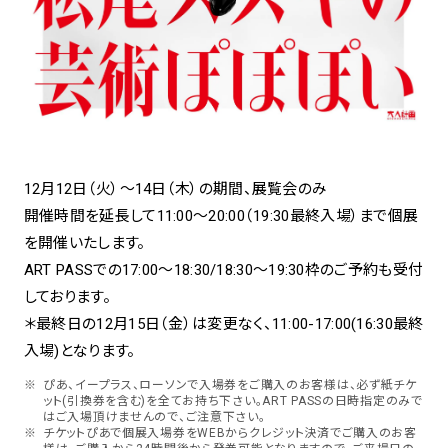
spiral art gallery 名古屋
Spiral Rendezvous Store
松坂屋
グランスタ東京店
MoN Park Cafe by Spiral
MoN Shop by Spiral
MoN Kitchen by Spiral
12月12日（火）～14日（木）の期間、展覧会のみ
開催時間を延長して11:00～20:00（19:30最終入場）まで個展
を開催いたします。
ART PASSでの17:00～18:30/18:30～19:30枠のご予約も受付
しております。
＊最終日の12月15日（金）は変更なく、11:00-17:00(16:30最終
入場)となります。
ぴあ、イープラス、ローソンで入場券をご購入のお客様は、必ず紙チケ
ット(引換券を含む)を全てお持ち下さい。ART PASSの日時指定のみで
はご入場頂けませんので、ご注意下さい。
チケットぴあで個展入場券をWEBからクレジット決済でご購入のお客