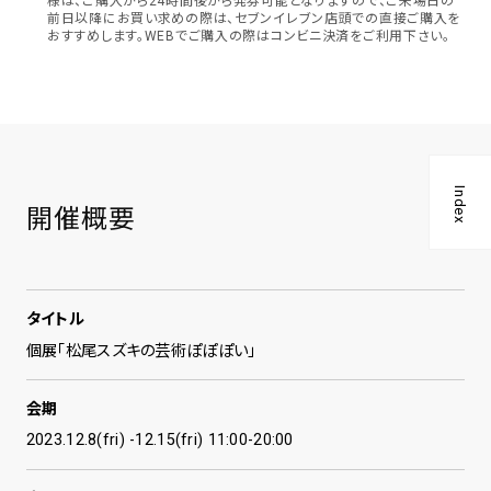
様は、ご購入から24時間後から発券可能となりますので、ご来場日の
前日以降にお買い求めの際は、セブンイレブン店頭での直接ご購入を
おすすめします。WEBでご購入の際はコンビニ決済をご利用下さい。
Index
開催概要
タイトル
個展「松尾スズキの芸術ぽぽぽい」
会期
2023.12.8(fri) -12.15(fri) 11:00-20:00