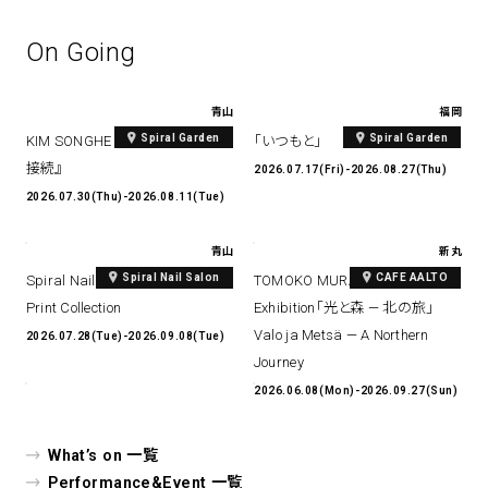
On Going
青山
福岡
Spiral Garden
Spiral Garden
KIM SONGHE EXHIBITION 『愛と
「いつもと」
接続』
2026.07.17(Fri)-2026.08.27(Thu)
2026.07.30(Thu)-2026.08.11(Tue)
青山
新丸
Spiral Nail Salon
CAFE AALTO
Spiral Nail Salon Art #14 Spiral
TOMOKO MURATA Solo
Print Collection
Exhibition「光と森 — 北の旅」
Valo ja Metsä — A Northern
2026.07.28(Tue)-2026.09.08(Tue)
Journey
2026.06.08(Mon)-2026.09.27(Sun)
What’s on 一覧
Performance&Event 一覧