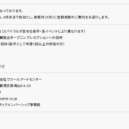
なっております。
ら、3月末まで有効とし、更新月（3月）に登録更新のご案内をお送りします。
（スパイラルが定める条件・各イベントにより異なります）
展覧会オープニングレセプションへの招待
招待（条件として年度1回以上の参加の方）
予定
会社ワコールアートセンター
京都港区南青山5-6-23
1
piral.co.jp
ティアメンバーシップ事務局