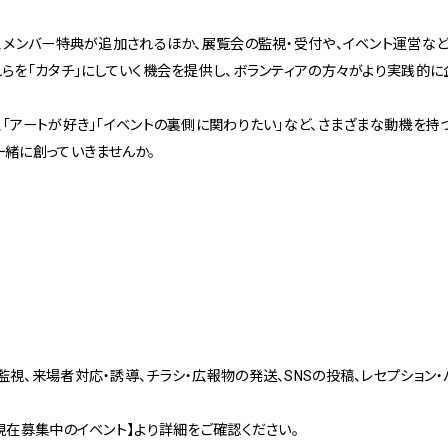
1
Spiral Rendezvous Store
は、メンバー特典が追加されるほか、展覧会の監視・受付や、イベント運営な
れらを「カタチ」にしていく機会を提供し、ボランティアの方々がより実践的
採用情報
 Collection
「アートが好き」「イベントの裏側に関わりたい」など、さまざまな動機を持
が提案するオリジナルプリント作品
一緒に創っていきませんか。
Spiral Rendezvous Store グランスタ東
Spiral Garden 福岡ワン
afé 青山
ビル
ALTO 新丸
ース
視、来場者対応・誘導、チラシ・広報物の発送、SNSの投稿、レセプション
現在募集中のイベント】より詳細をご確認ください。