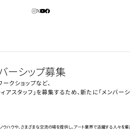
3
6
arden
Spiral Market
ンバーシップ募集
ワークショップなど、
ィアスタッフ」を募集するため、新たに「メンバー
アルバイト・その他
コンサルティング
建築について
アトレ吉祥寺
青山
⼆⼦⽟川 Dogwood
KITTE丸の内
横浜赤レンガ倉
Art Projects
ルクア⼤阪
ジェクト・コーディネーション
e&Event
庫
福岡ワンビル
アートプロジェクト・イベント
ノウハウや、さまざまな交流の場を提供し、アート業界で活躍する人々を輩
、ライブ公演、イベントなど