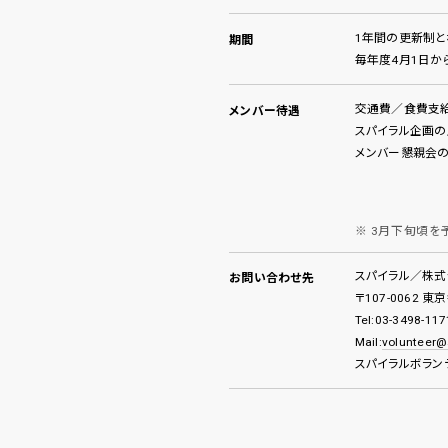
1年間の更新制と
期間
毎年度4月1日か
交通費／食費支給
メンバー待遇
スパイラル企画の
メンバー懇親会の
3月下旬頃を
スパイラル／株式
お問い合わせ先
〒107-0062 東
Tel:03-3498-117
Mail:
volunteer@s
スパイラルボラン