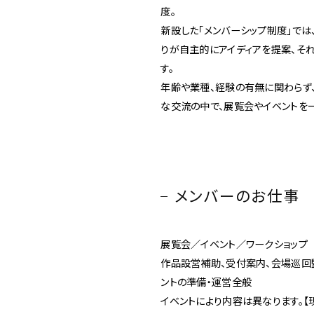
新丸ビル
度。
3
4
Nail Salon
Café
新設した「メンバーシップ制度」で
りが自主的にアイディアを提案、そ
す。
Spiral Annual Report
Spiral Print
年齢や業種、経験の有無に関わらず、
Spiral Schole
スパイラル
スパイラルが推進するエデュケーションプログラム
な交流の中で、展覧会やイベントを
Spiral Nail Salon
Spiral Nail Salon
Spiral C
NEWoMan ⾼輪
青山
CAFE A
naila 横浜ランド
naila 大宮そごう
ビル
マーク
プレスリリ
メンバーのお仕事
展覧会／イベント／ワークショップ
作品設営補助、受付案内、会場巡回監
ントの準備・運営全般
イベントにより内容は異なります。【