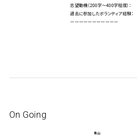
志望動機（200字〜400字程度）：
過去に参加したボランティア経験：
ーーーーーーーーーーー
On Going
青山