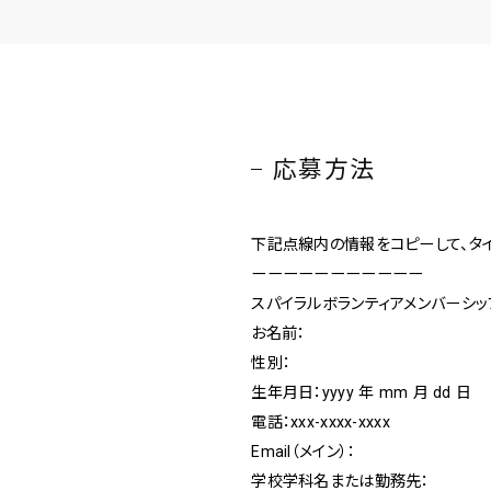
応募方法
下記点線内の情報をコピーして、タイ
ーーーーーーーーーーー
スパイラルボランティアメンバーシ
お名前：
性別：
生年月日：yyyy 年 mm 月 dd 日
電話：xxx-xxxx-xxxx
Email（メイン）：
学校学科名または勤務先：