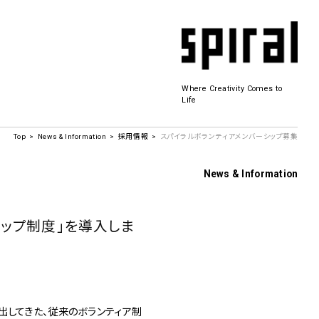
Where Creativity Comes to
Life
Top
News & Information
採用情報
スパイラルボランティアメンバーシップ募集
Spiral Hall
News & Information
シップ制度」を導入しま
SICF
商品開発
若手作家の発掘・育成・支援を目的とした
公募展形式のアートフェスティバル
History&Archive
 Plaza
出してきた、従来のボランティア制