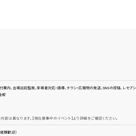
付案内、会場巡回監視、来場者対応・誘導、チラシ・広報物の発送、SNSの投稿、レセプ
全般
り内容は異なります。【現在募集中のイベント】より詳細をご確認ください。
未経験歓迎）