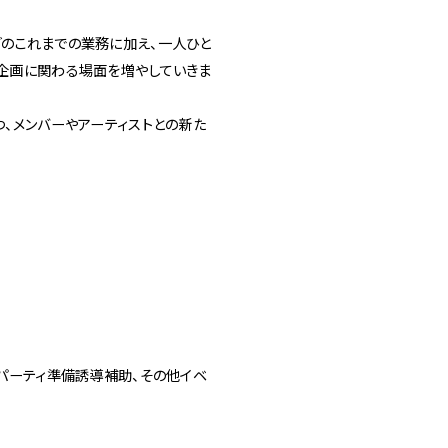
3
Others
どのこれまでの業務に加え、一人ひと
お問い合わせ
に企画に関わる場面を増やしていきま
つ、メンバーやアーティストとの新た
京店
spiral art gallery 名古
MoN Park Cafe by
屋松坂屋
Spiral
MoN Kitchen by
MoN Shop by Spiral
Spiral
・パーティ準備誘導補助、その他イベ