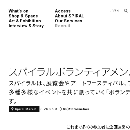
What’s on
Access
JP
/
EN
Shop & Space
About SPIRAL
Art & Exhibition
Our Services
Interview & Story
Recruit
Spiral
Spiral G
スパイラルボランティアメ
スパイラルは、展覧会やアートフェスティバル、
多種多様なイベントを共に創っていく「ボランテ
レンタルスペース
SPIRALのご紹介
新卒採用
会社概要
中途採用
す。
ショップ一覧
フロアガイド
2025.05.01(Thu)
Spiral Market
#Information
アートプロ
Performanc
Exhibition
青山
これまで多くの参加者に企画運営の
展覧会やイベント
演劇やダンス