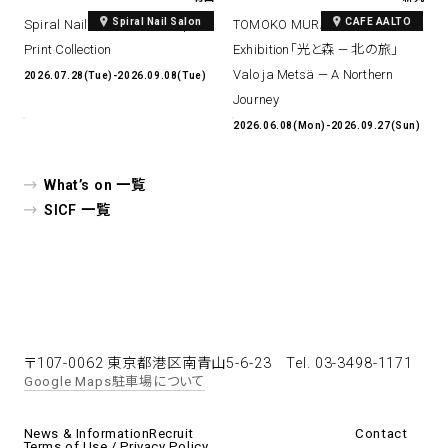
Spiral Nail Salon
CAFE AALTO
Spiral Nail Salon Art #14 Spiral
TOMOKO MURATA Solo
Print Collection
Exhibition「光と森 — 北の旅」
Valo ja Metsä — A Northern
2026.07.28(Tue)-2026.09.08(Tue)
Journey
2026.06.08(Mon)-2026.09.27(Sun)
What’s on 一覧
SICF 一覧
〒107-0062 東京都港区南青山5-6-23
Tel. 03-3498-1171
Google Maps
駐車場について
News & Information
Recruit
Contact
Terms of Use / Privacy Policy