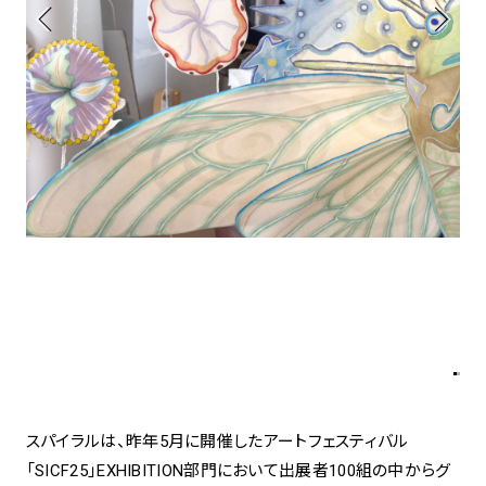
spiral art gallery 名古屋
Spiral Rendezvous Store
松坂屋
グランスタ東京店
MoN Park Cafe by Spiral
MoN Shop by Spiral
MoN Kitchen by Spiral
スパイラルは、昨年5月に開催したアートフェスティバル
「SICF25」EXHIBITION部門において出展者100組の中からグ