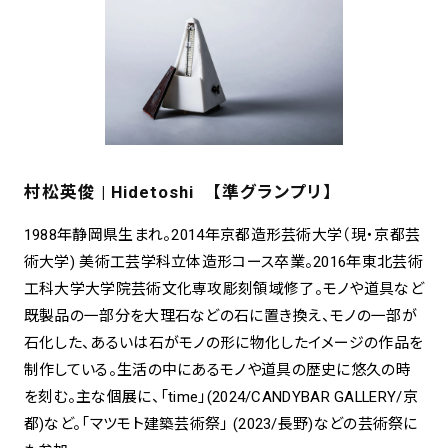
村松英俊 | Hidetoshi 【準グランプリ】
1988年静岡県生まれ。2014年京都造形芸術大学（現・京都芸
術大学) 美術工芸学科立体造形コース卒業。2016年東北芸術
工科大学大学院芸術文化専攻彫刻領域修了。モノや道具など
既製品の一部分を大理石などの石に置き換え、モノの一部が
石化した、あるいは石がモノの形に物化したイメージの作品を
制作している。生活の中にあるモノや道具の歴史に悠久の時
を刻む。主な個展に、「time」(2024/CANDYBAR GALLERY/京
都)など。「マツモト建築芸術祭」 (2023/長野)などの芸術祭に