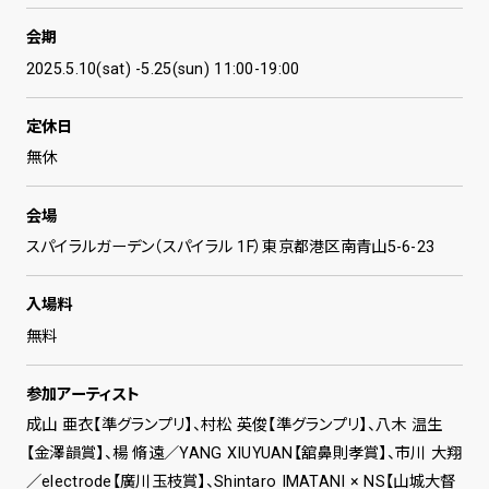
会期
2025.5.10(sat) -5.25(sun) 11:00-19:00
定休日
無休
会場
スパイラルガーデン（スパイラル 1F）東京都港区南青山5-6-23
入場料
無料
参加アーティスト
成山 亜衣【準グランプリ】、村松 英俊【準グランプリ】、八木 温生
【金澤韻賞】、楊 脩遠／YANG XIUYUAN【舘鼻則孝賞】、市川 大翔
／electrode【廣川玉枝賞】、Shintaro IMATANI × NS【山城大督