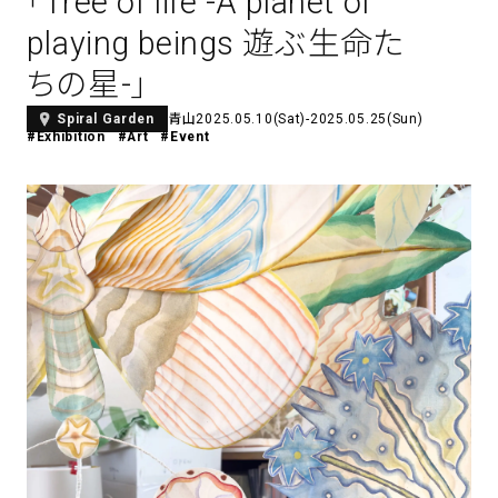
「Tree of life -A planet of
アトレ吉祥寺
playing beings 遊ぶ生命た
お問い合わせ
採用情報
KITTE丸の内
ちの星-」
Spiral Print Collection
Spiral Schole
⼆⼦⽟川 Dogwood Plaza
スパイラルが推進するエデュケーシ
スパイラルが提案するオリジナルプ
青山
2025.05.10(Sat)-2025.05.25(Sun)
Spiral Garden
ョンプログラム
リント作品
横浜赤レンガ倉庫
#Exhibition
#Art
#Event
ルクア⼤阪
Nail Salon
Café
3
4
Spiral Nail Salon 青山
Spiral Café 青山
Spiral Nail Salon NEWoMan
Spiral Garden 福岡ワンビル
⾼輪
CAFE AALTO 新丸ビル
naila 横浜ランドマーク
naila 大宮そごう
Spiral Rendezvous
Others
3
Store
1