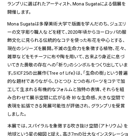
ランプリに選ばれたアーティスト、Mona Sugataによる個展を
開催します。
Mona Sugataは多摩美術大学で版画を学んだのち、ジュエリ
ーの文字彫り職人などを経て、2020年頃からヨーロッパの服
飾文化に見られる伝統的なコテを使った布花を中心とする、
現在のシリーズを展開。不滅の生命力を象徴する植物、花々、
雑草などをモチーフに布や陶を用いて、古来より身近に息づ
いてきた畏敬の存在への「祈り」のシンボルをつくり出していま
す。SICF25の出展作《Tree of Life》は、「生命の樹」という普遍
的な題材でありながら、ひとつひ とつの布パーツをコテで加
工して生まれる有機的なフォルムと独特の表情、それらを組
み合わせて展示空間に広がる奇 妙な生命感、大きな空間で
表現を拡張できる発展可能性が評価され、グランプリを受賞
しました。
本展では、スパイラルを象徴する吹き抜け空間（アトリウム）を
地球という星の縮図と捉え、高さ7mの壮大なインスタレーショ