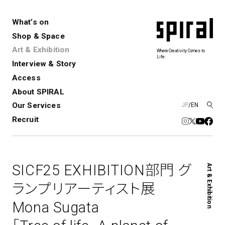
What’s on
Shop & Space
Art & Exhibition
Where Creativity Comes to
Life
Interview & Story
Spiral
Spiral Garden
3
Access
About SPIRAL
Our Services
JP
/
EN
アートプロジェクト・コーデ
Performance&Event
レンタルスペース
SPIRALのご紹介
Exhibition
会社概要
新卒採用
中途採用
ィネーション
Recruit
展覧会やイベント
演劇やダンス、ライブ公演、イベント
ショップ一覧
青山
など
フロアガイド
福岡ワンビル
History&Archive
建築について
新丸ビル
コンサルティング
商品開発
SICF25 EXHIBITION部門 グ
Art & Exhibition
Spiral Hall
Spiral Market
6
アルバイト・その他
Art Projects
SICF
ランプリアーティスト展
アートプロジェクト・イベント
若手作家の発掘・育成・支援を目的
Mona Sugata
とした
公募展形式のアートフェスティ
Spiral Annual Report
プレスリリース
バル
青山