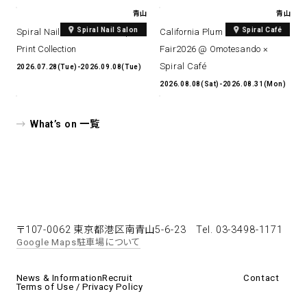
青山
青山
Spiral Nail Salon
Spiral Café
Spiral Nail Salon Art #14 Spiral
California Plum & Nectarine
Print Collection
Fair2026 @ Omotesando ×
Spiral Café
2026.07.28(Tue)-2026.09.08(Tue)
2026.08.08(Sat)-2026.08.31(Mon)
What’s on 一覧
〒107-0062 東京都港区南青山5-6-23
Tel. 03-3498-1171
Google Maps
駐車場について
News & Information
Recruit
Contact
Terms of Use / Privacy Policy