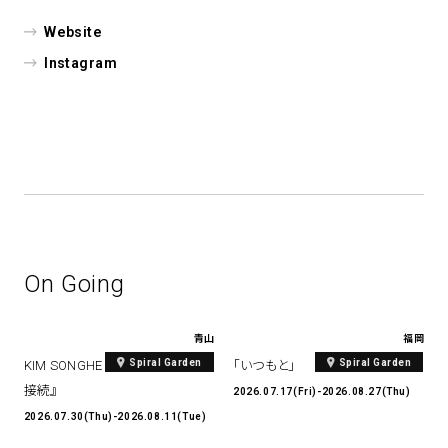
Website
Instagram
On Going
青山
福岡
Spiral Garden
Spiral Garden
KIM SONGHE EXHIBITION 『愛と
「いつもと」
接続』
2026.07.17(Fri)-2026.08.27(Thu)
2026.07.30(Thu)-2026.08.11(Tue)