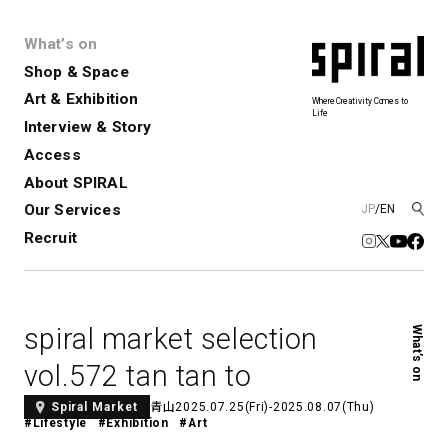
What’s on
Shop & Space
Art & Exhibition
Where Creativity Comes to
Life
Interview & Story
Spiral
Spiral Garden
3
Access
About SPIRAL
Our Services
JP
/
EN
アートプロジェクト・コーデ
Performance&Event
レンタルスペース
SPIRALのご紹介
Exhibition
会社概要
新卒採用
中途採用
ィネーション
Recruit
展覧会やイベント
演劇やダンス、ライブ公演、イベント
ショップ一覧
青山
など
フロアガイド
福岡ワンビル
History&Archive
建築について
新丸ビル
コンサルティング
商品開発
spiral market selection
What’s on
Spiral Hall
Spiral Market
6
アルバイト・その他
Art Projects
SICF
vol.572 tan tan to
アートプロジェクト・イベント
若手作家の発掘・育成・支援を目的
とした
公募展形式のアートフェスティ
Spiral Annual Report
プレスリリース
青山
2025.07.25(Fri)-2025.08.07(Thu)
Spiral Market
#Lifestyle
#Exhibition
#Art
バル
青山