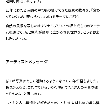
巡回し開催いたします。
20年にわたる活動の中で撮り続けてきた風景の数々を、「変わ
spiral art gallery 名古屋
Spiral Rendezvous Store
っていくもの、変わらないもの」をテーマにご紹介。
松坂屋
グランスタ東京店
MoN Park Cafe by Spiral
自然の風景を写したオリジナルプリント作品と紙もののアイテ
MoN Shop by Spiral
ムを通じて、光と色彩が静かに広がる写真世界を、どうぞお楽
MoN Kitchen by Spiral
しみください。
アーティストメッセージ
——
ぼくが写真家として活動するようになって20年が経ちました。
振りかえると、これまでいろいろな場所でたくさんの写真を撮
ってきたな、と思います。
もともと古い建造物が好きだったこともあり、はじめの頃は建