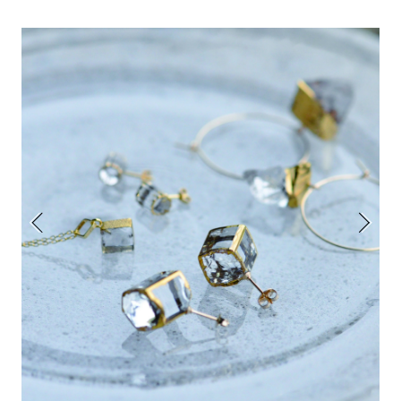
アトレ吉祥寺
お問い合わせ
採用情報
KITTE丸の内
Spiral Print Collection
Spiral Schole
⼆⼦⽟川 Dogwood Plaza
スパイラルが推進するエデュケーシ
スパイラルが提案するオリジナルプ
ョンプログラム
リント作品
横浜赤レンガ倉庫
ルクア⼤阪
Nail Salon
Café
3
4
Spiral Nail Salon 青山
Spiral Café 青山
Spiral Nail Salon NEWoMan
Spiral Garden 福岡ワンビル
⾼輪
CAFE AALTO 新丸ビル
naila 横浜ランドマーク
naila 大宮そごう
Spiral Rendezvous
Others
3
Store
1