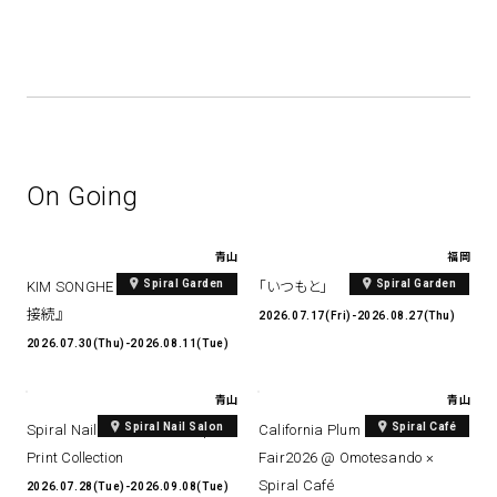
On Going
青山
福岡
Spiral Garden
Spiral Garden
KIM SONGHE EXHIBITION 『愛と
「いつもと」
接続』
2026.07.17(Fri)-2026.08.27(Thu)
2026.07.30(Thu)-2026.08.11(Tue)
青山
青山
Spiral Nail Salon
Spiral Café
Spiral Nail Salon Art #14 Spiral
California Plum & Nectarine
Print Collection
Fair2026 @ Omotesando ×
Spiral Café
2026.07.28(Tue)-2026.09.08(Tue)