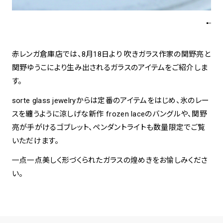
spiral art gallery 名古屋
Spiral Rendezvous Store
松坂屋
グランスタ東京店
MoN Park Cafe by Spiral
赤レンガ倉庫店では、8月18日より 吹きガラス作家の関野亮と
MoN Shop by Spiral
関野ゆうこにより生み出されるガラスのアイテムをご紹介しま
MoN Kitchen by Spiral
す。
sorte glass jewelryからは定番のアイテムをはじめ、氷のレー
スを纏うように涼しげな新作 frozen laceのバングルや、関野
亮が手がけるゴブレット、ペンダントライトも数量限定でご覧
いただけます。
一点一点美しく形づくられたガラスの煌めきをお愉しみくださ
い。