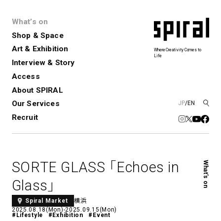
What’s on
Shop & Space
Art & Exhibition
Where Creativity Comes to
Life
Interview & Story
Spiral
Spiral Garden
3
Access
About SPIRAL
Our Services
JP
/
EN
アートプロジェクト・コーデ
Performance&Event
レンタルスペース
SPIRALのご紹介
Exhibition
会社概要
新卒採用
中途採用
ィネーション
Recruit
展覧会やイベント
演劇やダンス、ライブ公演、イベント
ショップ一覧
青山
など
フロアガイド
福岡ワンビル
History&Archive
建築について
新丸ビル
コンサルティング
商品開発
SORTE GLASS 「Echoes in
What’s on
Spiral Hall
Spiral Market
6
アルバイト・その他
Art Projects
SICF
Glass」
アートプロジェクト・イベント
若手作家の発掘・育成・支援を目的
とした
公募展形式のアートフェスティ
Spiral Annual Report
プレスリリース
横浜
Spiral Market
バル
2025.08.18(Mon)-2025.09.15(Mon)
#Lifestyle
#Exhibition
#Event
青山