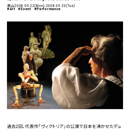
青山
2008.09.22(Mon)-2008.09.23(Tue)
アトレ吉祥寺
#Art
#Event
#Performance
お問い合わせ
採用情報
KITTE丸の内
Spiral Print Collection
Spiral Schole
⼆⼦⽟川 Dogwood Plaza
スパイラルが推進するエデュケーシ
スパイラルが提案するオリジナルプ
ョンプログラム
リント作品
横浜赤レンガ倉庫
ルクア⼤阪
Nail Salon
Café
3
4
Spiral Nail Salon 青山
Spiral Café 青山
Spiral Nail Salon NEWoMan
Spiral Garden 福岡ワンビル
⾼輪
CAFE AALTO 新丸ビル
naila 横浜ランドマーク
naila 大宮そごう
Spiral Rendezvous
Others
3
Store
1
過去2回、代表作「ヴィクトリア」の公演で日本を沸かせたデュ