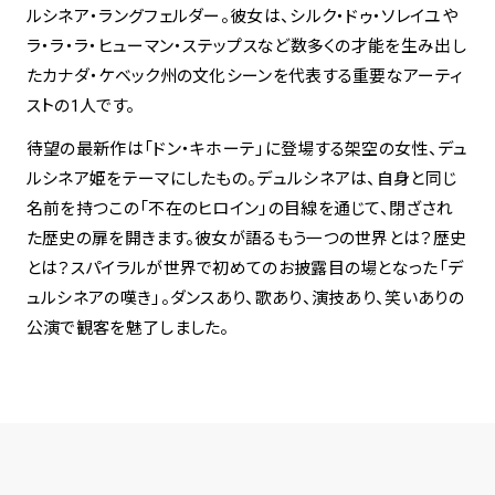
ルシネア・ラングフェルダー。彼女は、シルク・ドゥ・ソレイユや
ラ・ラ・ラ・ヒューマン・ステップスなど数多くの才能を生み出し
spiral art gallery 名古屋
Spiral Rendezvous Store
たカナダ・ケベック州の文化シーンを代表する重要なアーティ
松坂屋
グランスタ東京店
ストの1人です。
MoN Park Cafe by Spiral
MoN Shop by Spiral
待望の最新作は「ドン・キホーテ」に登場する架空の女性、デュ
MoN Kitchen by Spiral
ルシネア姫をテーマにしたもの。デュルシネアは、自身と同じ
名前を持つこの「不在のヒロイン」の目線を通じて、閉ざされ
た歴史の扉を開きます。彼女が語るもう一つの世界とは？歴史
とは？スパイラルが世界で初めてのお披露目の場となった「デ
ュルシネアの嘆き」。ダンスあり、歌あり、演技あり、笑いありの
公演で観客を魅了しました。