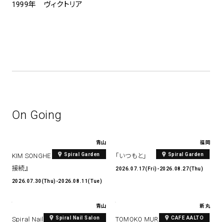
1999年 ヴィクトリア
On Going
青山
福岡
Spiral Garden
Spiral Garden
KIM SONGHE EXHIBITION 『愛と
「いつもと」
接続』
2026.07.17(Fri)-2026.08.27(Thu)
2026.07.30(Thu)-2026.08.11(Tue)
青山
新丸
Spiral Nail Salon
CAFE AALTO
Spiral Nail Salon Art #14 Spiral
TOMOKO MURATA Solo