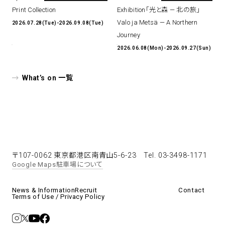
Print Collection
Exhibition「光と森 — 北の旅」
Valo ja Metsä — A Northern
2026.07.28(Tue)-2026.09.08(Tue)
Journey
2026.06.08(Mon)-2026.09.27(Sun)
What’s on 一覧
〒107-0062 東京都港区南青山5-6-23
Tel. 03-3498-1171
Google Maps
駐車場について
News & Information
Recruit
Contact
Terms of Use / Privacy Policy