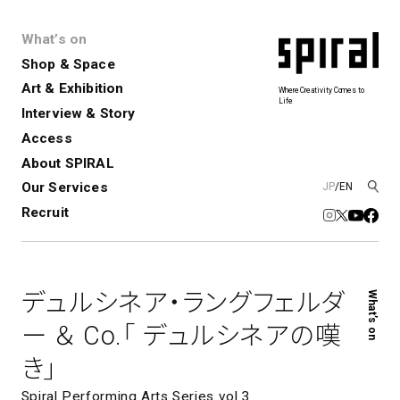
What’s on
Shop & Space
Art & Exhibition
Where Creativity Comes to
Life
Interview & Story
Spiral
Spiral Garden
3
Access
About SPIRAL
Our Services
JP
/
EN
アートプロジェクト・コーデ
Performance&Event
レンタルスペース
SPIRALのご紹介
Exhibition
会社概要
新卒採用
中途採用
ィネーション
Recruit
展覧会やイベント
演劇やダンス、ライブ公演、イベント
ショップ一覧
青山
など
フロアガイド
福岡ワンビル
History&Archive
建築について
新丸ビル
コンサルティング
商品開発
デュルシネア・ラングフェルダ
What’s on
Spiral Hall
Spiral Market
6
アルバイト・その他
Art Projects
SICF
ー ＆ Co.「 デュルシネアの嘆
アートプロジェクト・イベント
若手作家の発掘・育成・支援を目的
き」
とした
公募展形式のアートフェスティ
Spiral Annual Report
プレスリリース
バル
Spiral Performing Arts Series vol.3
青山