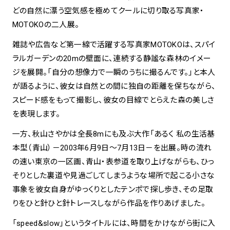
どの自然に漂う空気感を極めてクールに切り取る写真家・
MOTOKOの二人展。
spiral art gallery 名古屋
Spiral Rendezvous Store
松坂屋
グランスタ東京店
雑誌や広告など第一線で活躍する写真家MOTOKOは、スパイ
MoN Park Cafe by Spiral
ラルガーデンの20mの壁面に、連続する静謐な森林のイメー
MoN Shop by Spiral
ジを展開。「自分の想像力で一瞬のうちに撮るんです。」と本人
MoN Kitchen by Spiral
が語るように、彼女は自然との間に独自の距離を保ちながら、
スピード感をもって撮影し、彼女の目線でとらえた森の美しさ
を表現します。
一方、秋山さやかは全長8mにも及ぶ大作「あるく 私の生活基
本型（青山）－2003年6月9日～7月13日－を出展。時の流れ
の速い東京の一区画、青山・表参道を取り上げながらも、ひっ
そりとした裏道や見過ごしてしまうような場所で起こる小さな
事象を彼女自身がゆっくりとしたテンポで探し歩き、その足取
りをひと針ひと針トレースしながら作品を作りあげました。
「speed&slow」というタイトルには、時間をかけながら街に入