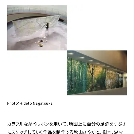
アトレ吉祥寺
お問い合わせ
採用情報
KITTE丸の内
Spiral Print Collection
Spiral Schole
⼆⼦⽟川 Dogwood Plaza
スパイラルが推進するエデュケーシ
スパイラルが提案するオリジナルプ
ョンプログラム
リント作品
横浜赤レンガ倉庫
ルクア⼤阪
Nail Salon
Café
3
4
Spiral Nail Salon 青山
Spiral Café 青山
Spiral Nail Salon NEWoMan
Spiral Garden 福岡ワンビル
⾼輪
CAFE AALTO 新丸ビル
naila 横浜ランドマーク
Photo：Hideto Nagatsuka
naila 大宮そごう
Spiral Rendezvous
Others
3
Store
1
カラフルな糸やリボンを用いて、地図上に自分の足跡をつぶさ
にスケッチしていく作品を制作する秋山さやかと、樹木、湖な