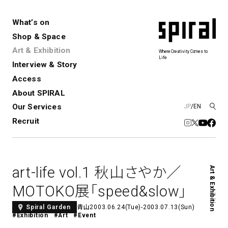
What’s on
Shop & Space
Art & Exhibition
Where Creativity Comes to
Life
Interview & Story
Spiral
Spiral Garden
3
Access
About SPIRAL
Our Services
JP
/
EN
アートプロジェクト・コーデ
Performance&Event
レンタルスペース
SPIRALのご紹介
Exhibition
会社概要
新卒採用
中途採用
ィネーション
Recruit
展覧会やイベント
演劇やダンス、ライブ公演、イベント
ショップ一覧
青山
など
フロアガイド
福岡ワンビル
History&Archive
建築について
新丸ビル
コンサルティング
商品開発
art-life vol.1 秋山さやか／
Art & Exhibition
Spiral Hall
Spiral Market
6
アルバイト・その他
Art Projects
SICF
MOTOKO展「speed&slow」
アートプロジェクト・イベント
若手作家の発掘・育成・支援を目的
とした
公募展形式のアートフェスティ
Spiral Annual Report
プレスリリース
青山
2003.06.24(Tue)-2003.07.13(Sun)
Spiral Garden
#Exhibition
#Art
#Event
バル
青山