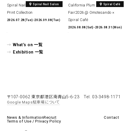
Spiral Nail Salon
Spiral Café
Spiral Nail Salon Art #14 Spiral
California Plum & Nectarine
Print Collection
Fair2026 @ Omotesando ×
Spiral Café
2026.07.28(Tue)-2026.09.08(Tue)
2026.08.08(Sat)-2026.08.31(Mon)
What’s on 一覧
Exhibition 一覧
〒107-0062 東京都港区南青山5-6-23
Tel. 03-3498-1171
Google Maps
駐車場について
News & Information
Recruit
Contact
Terms of Use / Privacy Policy