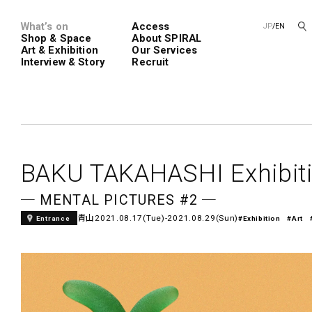
What’s on
Access
JP
/
EN
Shop & Space
About SPIRAL
Art & Exhibition
Our Services
Interview & Story
Recruit
Spiral
Spiral G
BAKU TAKAHASHI Exhibit
─ MENTAL PICTURES #2 ─
青山
2021.08.17(Tue)-2021.08.29(Sun)
Entrance
#Exhibition
#Art
レンタルスペース
SPIRALのご紹介
新卒採用
会社概要
中途採用
ショップ一覧
フロアガイド
アートプロ
Performanc
Exhibition
青山
展覧会やイベント
演劇やダンス