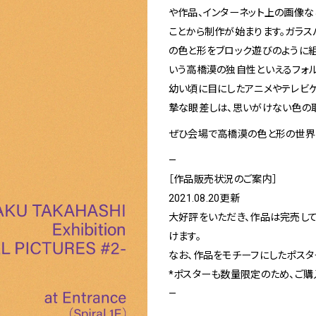
1
Spiral Rendezvous Store
や作品、インターネット上の画像
ことから制作が始まります。ガラ
の色と形をブロック遊びのように組
いう高橋漠の独自性といえるフォル
採用情報
 Collection
幼い頃に目にしたアニメやテレビ
が提案するオリジナルプリント作品
摯な眼差しは、思いがけない色の
Spiral Rendezvous Store グランスタ東
Spiral Garden 福岡ワン
afé 青山
ぜひ会場で高橋漠の色と形の世界
ビル
ALTO 新丸
—
ース
［作品販売状況のご案内］
2021.08.20更新
大好評をいただき、作品は完売し
けます。
なお、作品をモチーフにしたポスタ
*ポスターも数量限定のため、ご
—