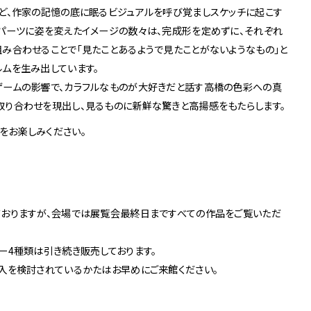
3
など、作家の記憶の底に眠るビジュアルを呼び覚ましスケッチに起こす
Others
スパーツに姿を変えたイメージの数々は、完成形を定めずに、それぞれ
お問い合わせ
み合わせることで「見たことあるようで見たことがないようなもの」と
ムを生み出しています。
ゲームの影響で、カラフルなものが大好きだと話す高橋の色彩への真
取り合わせを現出し、見るものに新鮮な驚きと高揚感をもたらします。
京店
をお楽しみください。
spiral art gallery 名古
MoN Park Cafe by
屋松坂屋
Spiral
MoN Kitchen by
MoN Shop by Spiral
Spiral
ておりますが、会場では展覧会最終日まですべての作品をご覧いただ
ー4種類は引き続き販売しております。
購入を検討されているかたはお早めにご来館ください。