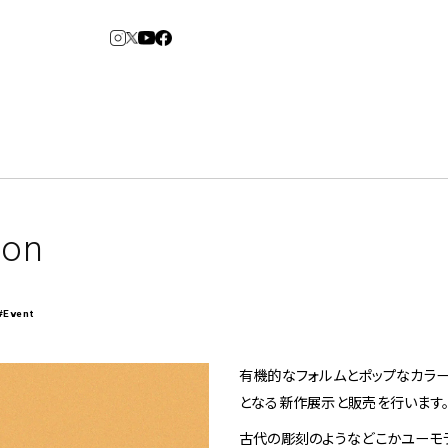
3
6
arden
Spiral Market
ion
#Event
アルバイト・その他
コンサルティング
建築について
アトレ吉祥寺
青山
有機的なフォルムとポップなカラー
⼆⼦⽟川 Dogwood
KITTE丸の内
となる新作展示と販売を行います
横浜赤レンガ倉
Art Projects
ルクア⼤阪
ジェクト・コーディネーション
e&Event
庫
福岡ワンビル
アートプロジェクト・イベント
古代の彫刻のようなどこかユーモ
、ライブ公演、イベントなど