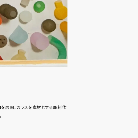
動を展開。ガラスを素材とする彫刻作
。