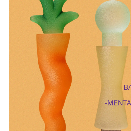
新丸ビル
3
4
Nail Salon
Café
Spiral Annual Report
Spiral Print
Spiral Schole
スパイラル
スパイラルが推進するエデュケーションプログラム
Spiral Nail Salon
Spiral Nail Salon
Spiral C
NEWoMan ⾼輪
青山
CAFE A
naila 横浜ランド
naila 大宮そごう
ビル
マーク
プレスリリ