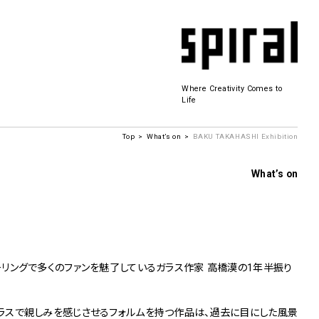
Where Creativity Comes to
Life
Top
What’s on
BAKU TAKAHASHI Exhibition
Spiral Hall
What’s on
SICF
商品開発
若手作家の発掘・育成・支援を目的とした
公募展形式のアートフェスティバル
リングで多くのファンを魅了しているガラス作家 高橋漠の1年半振り
History&Archive
 Plaza
。
ラスで親しみを感じさせるフォルムを持つ作品は、過去に目にした風景