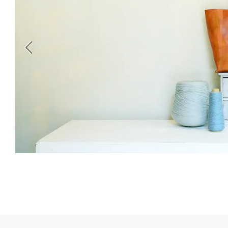
新丸ビル
3
4
Nail Salon
Café
Spiral Annual Report
Spiral Print
Spiral Schole
スパイラル
スパイラルが推進するエデュケーションプログラム
Spiral Nail Salon
Spiral Nail Salon
Spiral C
NEWoMan ⾼輪
青山
CAFE A
naila 横浜ランド
naila 大宮そごう
ビル
マーク
プレスリリ