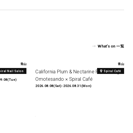
What’s on 一覧
青山
青山
al Print
California Plum & Nectarine Fair2026 @
piral Nail Salon
Spiral Café
Omotesando × Spiral Café
09.08(Tue)
2026.08.08(Sat)-2026.08.31(Mon)