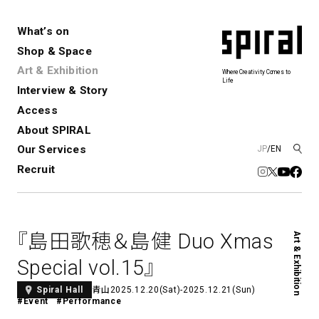
What’s on
Shop & Space
Art & Exhibition
Where Creativity Comes to
Life
Interview & Story
Spiral
Spiral Garden
3
Access
About SPIRAL
Our Services
JP
/
EN
アートプロジェクト・コーデ
Performance&Event
レンタルスペース
SPIRALのご紹介
Exhibition
会社概要
新卒採用
中途採用
ィネーション
Recruit
展覧会やイベント
演劇やダンス、ライブ公演、イベント
ショップ一覧
青山
など
フロアガイド
福岡ワンビル
History&Archive
建築について
新丸ビル
コンサルティング
商品開発
『島田歌穂＆島健 Duo Xmas
Art & Exhibition
Spiral Hall
Spiral Market
6
アルバイト・その他
Art Projects
SICF
Special vol.15』
アートプロジェクト・イベント
若手作家の発掘・育成・支援を目的
とした
公募展形式のアートフェスティ
Spiral Annual Report
プレスリリース
青山
2025.12.20(Sat)-2025.12.21(Sun)
Spiral Hall
#Event
#Performance
バル
青山