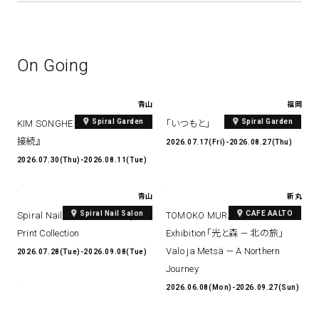
On Going
青山
福岡
Spiral Garden
Spiral Garden
KIM SONGHE EXHIBITION 『愛と
「いつもと」
接続』
2026.07.17(Fri)-2026.08.27(Thu)
2026.07.30(Thu)-2026.08.11(Tue)
青山
新丸
Spiral Nail Salon
CAFE AALTO
Spiral Nail Salon Art #14 Spiral
TOMOKO MURATA Solo
Print Collection
Exhibition「光と森 — 北の旅」
Valo ja Metsä — A Northern
2026.07.28(Tue)-2026.09.08(Tue)
Journey
2026.06.08(Mon)-2026.09.27(Sun)