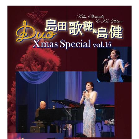
アトレ吉祥寺
お問い合わせ
採用情報
KITTE丸の内
Spiral Print Collection
Spiral Schole
⼆⼦⽟川 Dogwood Plaza
スパイラルが推進するエデュケーシ
スパイラルが提案するオリジナルプ
ョンプログラム
リント作品
横浜赤レンガ倉庫
ルクア⼤阪
Nail Salon
Café
3
4
Spiral Nail Salon 青山
Spiral Café 青山
Spiral Nail Salon NEWoMan
Spiral Garden 福岡ワンビル
⾼輪
CAFE AALTO 新丸ビル
naila 横浜ランドマーク
naila 大宮そごう
Spiral Rendezvous
Others
3
Store
1