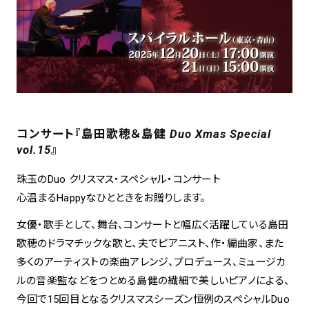
spiral art gallery 名古屋
Spiral Rendezvous Store
松坂屋
グランスタ東京店
MoN Park Cafe by Spiral
MoN Shop by Spiral
MoN Kitchen by Spiral
コンサート『島田歌穂＆島健 Duo Xmas Special
vol.15』
珠玉のDuo クリスマス・スペシャル・コンサート
心温まるHappyなひとときをお贈りします。
女優・歌手として、舞台、コンサートと幅広く活躍している島田
歌穂のドラマチックな歌と、夫でピアニスト、作・編曲家、また
多くのアーティストの楽曲アレンジ、プロデュース、ミュージカ
ルの音楽監などをつとめる島健の繊細で美しいピアノによる、
今回で15回目となるクリスマスシーズン恒例のスペシャルDuo