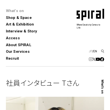
What’s on
Shop & Space
Art & Exhibition
Where Creativity Comes to
Life
Interview & Story
Spiral
Spiral Garden
3
Access
About SPIRAL
Our Services
JP
/
EN
アートプロジェクト・コーデ
Performance&Event
レンタルスペース
SPIRALのご紹介
Exhibition
会社概要
新卒採用
中途採用
ィネーション
Recruit
展覧会やイベント
演劇やダンス、ライブ公演、イベント
ショップ一覧
青山
など
フロアガイド
福岡ワンビル
History&Archive
建築について
新丸ビル
コンサルティング
商品開発
社員インタビュー Tさん
What’s on
Spiral Hall
Spiral Market
6
アルバイト・その他
Art Projects
SICF
アートプロジェクト・イベント
若手作家の発掘・育成・支援を目的
とした
公募展形式のアートフェスティ
Spiral Annual Report
プレスリリース
バル
青山