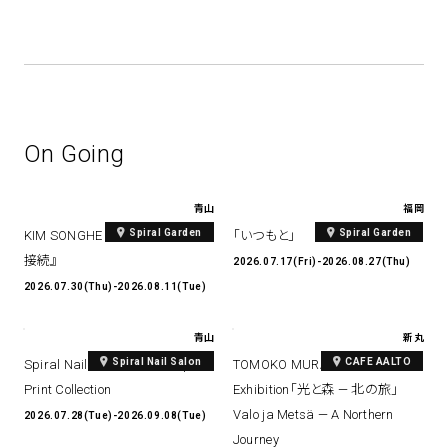
On Going
青山
福岡
Spiral Garden
Spiral Garden
KIM SONGHE EXHIBITION 『愛と
「いつもと」
接続』
2026.07.17(Fri)-2026.08.27(Thu)
2026.07.30(Thu)-2026.08.11(Tue)
青山
新丸
Spiral Nail Salon
CAFE AALTO
Spiral Nail Salon Art #14 Spiral
TOMOKO MURATA Solo
Print Collection
Exhibition「光と森 — 北の旅」
Valo ja Metsä — A Northern
2026.07.28(Tue)-2026.09.08(Tue)
Journey