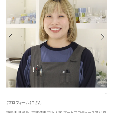
アトレ吉祥寺
お問い合わせ
採用情報
KITTE丸の内
Spiral Print Collection
Spiral Schole
⼆⼦⽟川 Dogwood Plaza
スパイラルが推進するエデュケーシ
スパイラルが提案するオリジナルプ
ョンプログラム
リント作品
横浜赤レンガ倉庫
ルクア⼤阪
Nail Salon
Café
3
4
Spiral Nail Salon 青山
Spiral Café 青山
Spiral Nail Salon NEWoMan
Spiral Garden 福岡ワンビル
⾼輪
CAFE AALTO 新丸ビル
naila 横浜ランドマーク
naila 大宮そごう
Spiral Rendezvous
Others
3
Store
1
【プロフィール】Tさん
神奈川県出身。京都造形芸術大学 アートプロデュース学科卒