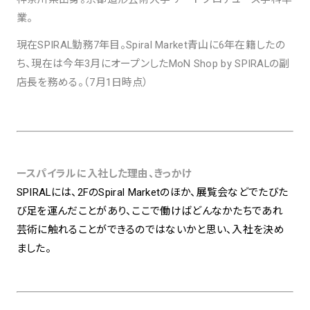
業。
spiral art gallery 名古屋
現在SPIRAL勤務7年目。Spiral Market青山に6年在籍したの
Spiral Rendezvous Store
松坂屋
グランスタ東京店
ち、現在は今年3月にオープンしたMoN Shop by SPIRALの副
MoN Park Cafe by Spiral
店長を務める。（7月1日時点）
MoN Shop by Spiral
MoN Kitchen by Spiral
ースパイラルに入社した理由、きっかけ
SPIRALには、2FのSpiral Marketのほか、展覧会などでたびた
び足を運んだことがあり、ここで働けばどんなかたちであれ
芸術に触れることができるのではないかと思い、入社を決め
ました。