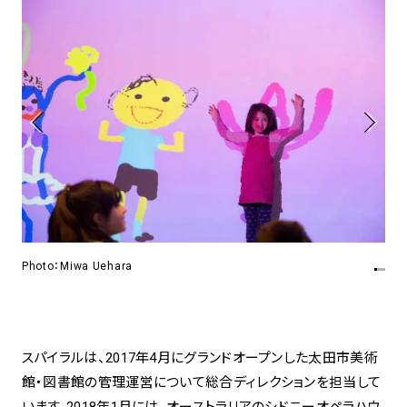
アトレ吉祥寺
お問い合わせ
採用情報
KITTE丸の内
Spiral Print Collection
Spiral Schole
⼆⼦⽟川 Dogwood Plaza
スパイラルが推進するエデュケーシ
スパイラルが提案するオリジナルプ
ョンプログラム
リント作品
横浜赤レンガ倉庫
ルクア⼤阪
Nail Salon
Café
3
4
Spiral Nail Salon 青山
Spiral Café 青山
Photo：Miwa Uehara
Pho
Spiral Nail Salon NEWoMan
Spiral Garden 福岡ワンビル
⾼輪
CAFE AALTO 新丸ビル
naila 横浜ランドマーク
naila 大宮そごう
Spiral Rendezvous
Others
3
スパイラルは、2017年4月にグランドオープンした太田市美術
Store
1
館・図書館の管理運営について総合ディレクションを担当して
います。2018年1月には、オーストラリアのシドニーオペラハウ