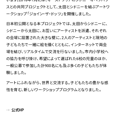
スとの共同プロジェクトとして、太田とシドニーを結ぶアートワ
spiral art gallery 名古屋
ークショップ「ジョイン・ザ・ドッツ」を開催しました。
Spiral Rendezvous Store
松坂屋
グランスタ東京店
日本初公開となる本プロジェクトでは、太田からシドニーに、
MoN Park Cafe by Spiral
シドニーから太田に、お互いにアーティストを派遣、それぞれ
MoN Shop by Spiral
の会場に設置された大きな壁に、2人のアーティストと現地の
MoN Kitchen by Spiral
子どもたちで一緒に絵を描くとともに、インターネットで両会
場を結び、リアルタイムで交流を行ないました。市内小学校へ
の協力を呼び掛け、希望によって選ばれた6校の児童のほか、
一般公募で参加した計900名にも及ぶ多くの子どもたちが体
験しました。
アートにふれながら、世界と交流する。子どもたちの豊かな感
性を育む、新しいワークショッププログラムとなりました。
公式HP