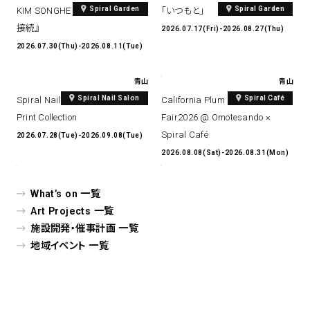
Spiral Garden
Spiral Garden
KIM SONGHE EXHIBITION 『愛と
「いつもと」
接続』
2026.07.17(Fri)-2026.08.27(Thu)
2026.07.30(Thu)-2026.08.11(Tue)
青山
青山
Spiral Nail Salon
Spiral Café
Spiral Nail Salon Art #14 Spiral
California Plum & Nectarine
Print Collection
Fair2026 @ Omotesando ×
Spiral Café
2026.07.28(Tue)-2026.09.08(Tue)
2026.08.08(Sat)-2026.08.31(Mon)
What’s on 一覧
Art Projects 一覧
施設開発・催事計画 一覧
地域イベント 一覧