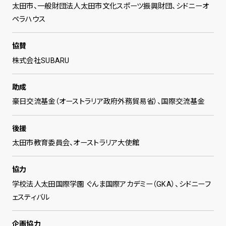
太田市、一般財団法人太田市文化スポーツ振興財団、シドニーオ
ペラハウス
協賛
株式会社SUBARU
助成
豪日交流基金（オーストラリア政府外務貿易省）、国際交流基金
後援
太田市教育委員会、オーストラリア大使館
協力
学校法人太田国際学園 ぐんま国際アカデミー（GKA）、シドニーフ
ェスティバル
企画協力