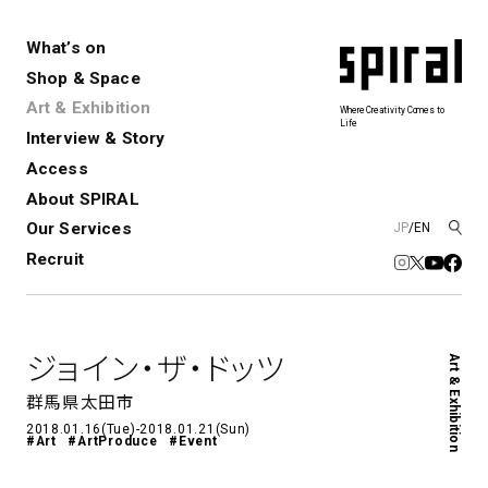
What’s on
Shop & Space
Art & Exhibition
Where Creativity Comes to
Life
Interview & Story
Spiral
Spiral Garden
3
Access
About SPIRAL
Our Services
JP
/
EN
アートプロジェクト・コーデ
Performance&Event
レンタルスペース
SPIRALのご紹介
Exhibition
会社概要
新卒採用
中途採用
ィネーション
Recruit
展覧会やイベント
演劇やダンス、ライブ公演、イベント
ショップ一覧
青山
など
フロアガイド
福岡ワンビル
History&Archive
建築について
新丸ビル
コンサルティング
商品開発
ジョイン・ザ・ドッツ
Art & Exhibition
Spiral Hall
Spiral Market
6
アルバイト・その他
Art Projects
SICF
群馬県太田市
アートプロジェクト・イベント
若手作家の発掘・育成・支援を目的
2018.01.16(Tue)-2018.01.21(Sun)
とした
公募展形式のアートフェスティ
Spiral Annual Report
プレスリリース
#Art
#ArtProduce
#Event
バル
青山