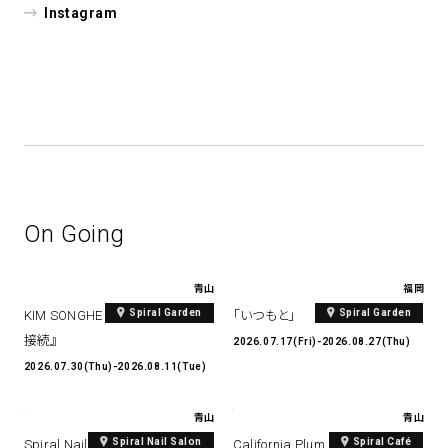
Instagram
On Going
青山
福岡
Spiral Garden
Spiral Garden
KIM SONGHE EXHIBITION 『愛と
「いつもと」
接続』
2026.07.17(Fri)-2026.08.27(Thu)
2026.07.30(Thu)-2026.08.11(Tue)
青山
青山
Spiral Nail Salon
Spiral Café
Spiral Nail Salon Art #14 Spiral
California Plum & Nectarine