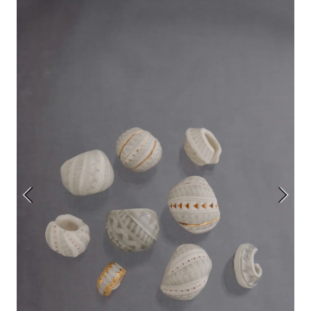
アトレ吉祥寺
お問い合わせ
採用情報
KITTE丸の内
Spiral Print Collection
Spiral Schole
⼆⼦⽟川 Dogwood Plaza
スパイラルが推進するエデュケーシ
スパイラルが提案するオリジナルプ
ョンプログラム
リント作品
横浜赤レンガ倉庫
ルクア⼤阪
Nail Salon
Café
3
4
Spiral Nail Salon 青山
Spiral Café 青山
Spiral Nail Salon NEWoMan
Spiral Garden 福岡ワンビル
⾼輪
CAFE AALTO 新丸ビル
naila 横浜ランドマーク
naila 大宮そごう
Spiral Rendezvous
Others
3
Store
1