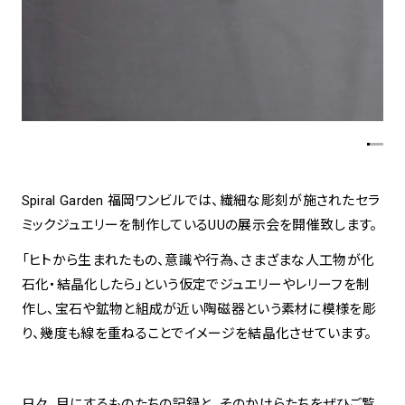
spiral art gallery 名古屋
Spiral Rendezvous Store
松坂屋
グランスタ東京店
MoN Park Cafe by Spiral
MoN Shop by Spiral
MoN Kitchen by Spiral
Spiral Garden 福岡ワンビルでは、繊細な彫刻が施されたセラ
ミックジュエリーを制作しているUUの展示会を開催致します。
「ヒトから生まれたもの、意識や行為、さまざまな人工物が化
石化・結晶化したら」という仮定でジュエリーやレリーフを制
作し、宝石や鉱物と組成が近い陶磁器という素材に模様を彫
り、幾度も線を重ねることでイメージを結晶化させています。
日々、目にするものたちの記録と、そのかけらたちをぜひご覧