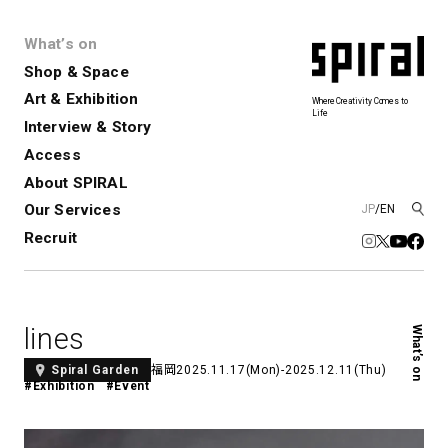
What’s on
Shop & Space
Art & Exhibition
Where Creativity Comes to
Life
Interview & Story
Spiral
Spiral Garden
3
Access
About SPIRAL
Our Services
JP
/
EN
アートプロジェクト・コーデ
Performance&Event
レンタルスペース
SPIRALのご紹介
Exhibition
会社概要
新卒採用
中途採用
ィネーション
Recruit
展覧会やイベント
演劇やダンス、ライブ公演、イベント
ショップ一覧
青山
など
フロアガイド
福岡ワンビル
History&Archive
建築について
新丸ビル
コンサルティング
商品開発
lines
What’s on
Spiral Hall
Spiral Market
6
アルバイト・その他
Art Projects
SICF
福岡
2025.11.17(Mon)-2025.12.11(Thu)
Spiral Garden
アートプロジェクト・イベント
若手作家の発掘・育成・支援を目的
#Exhibition
#Event
とした
公募展形式のアートフェスティ
Spiral Annual Report
プレスリリース
バル
青山