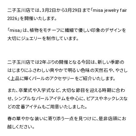
二子玉川店では、3月2日から3月29日まで「misa jewelry fair
spiral art gallery 名古屋
2026」を開催いたします。
Spiral Rendezvous Store
松坂屋
グランスタ東京店
MoN Park Cafe by Spiral
「misa」は、植物をモチーフに繊細で優しい印象のデザインを
大切にジュエリーを制作しています。
MoN Shop by Spiral
MoN Kitchen by Spiral
二子玉川店では2年ぶりの開催となる今回は、新しい季節の
はじまりにふさわしい爽やかで明るい色味の天然石や、やさし
く上品に輝くパールのアクセサリーをご紹介いたします。
また、卒業式や入学式など、大切な節目を迎える時期に合わ
せ、シンプルなパールアイテムを中心に、ピアスやネックレスな
どの定番アイテムもご用意いたしました。
春の華やかな装いに寄り添う一点を見つけに、是非店頭にお
越しください。