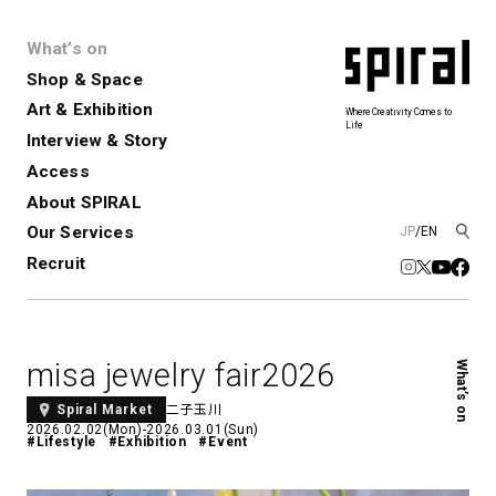
What’s on
Shop & Space
Art & Exhibition
Where Creativity Comes to
Life
Interview & Story
Spiral
Spiral Garden
3
Access
About SPIRAL
Our Services
JP
/
EN
アートプロジェクト・コーデ
Performance&Event
レンタルスペース
SPIRALのご紹介
Exhibition
会社概要
新卒採用
中途採用
ィネーション
Recruit
展覧会やイベント
演劇やダンス、ライブ公演、イベント
ショップ一覧
青山
など
フロアガイド
福岡ワンビル
History&Archive
建築について
新丸ビル
コンサルティング
商品開発
misa jewelry fair2026
What’s on
Spiral Hall
Spiral Market
6
アルバイト・その他
Art Projects
SICF
二子玉川
Spiral Market
アートプロジェクト・イベント
若手作家の発掘・育成・支援を目的
2026.02.02(Mon)-2026.03.01(Sun)
#Lifestyle
#Exhibition
#Event
とした
公募展形式のアートフェスティ
Spiral Annual Report
プレスリリース
バル
青山