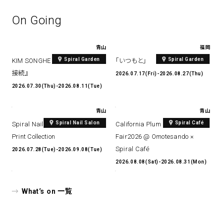
On Going
青山
福岡
Spiral Garden
Spiral Garden
KIM SONGHE EXHIBITION 『愛と
「いつもと」
接続』
2026.07.17(Fri)-2026.08.27(Thu)
2026.07.30(Thu)-2026.08.11(Tue)
青山
青山
Spiral Nail Salon
Spiral Café
Spiral Nail Salon Art #14 Spiral
California Plum & Nectarine
Print Collection
Fair2026 @ Omotesando ×
Spiral Café
2026.07.28(Tue)-2026.09.08(Tue)
2026.08.08(Sat)-2026.08.31(Mon)
What’s on 一覧