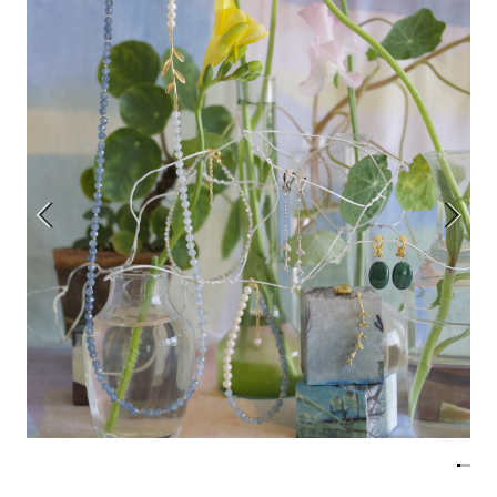
アトレ吉祥寺
お問い合わせ
採用情報
KITTE丸の内
Spiral Print Collection
Spiral Schole
⼆⼦⽟川 Dogwood Plaza
スパイラルが推進するエデュケーシ
スパイラルが提案するオリジナルプ
ョンプログラム
リント作品
横浜赤レンガ倉庫
ルクア⼤阪
Nail Salon
Café
3
4
Spiral Nail Salon 青山
Spiral Café 青山
Spiral Nail Salon NEWoMan
Spiral Garden 福岡ワンビル
⾼輪
CAFE AALTO 新丸ビル
naila 横浜ランドマーク
naila 大宮そごう
Spiral Rendezvous
Others
3
Store
1