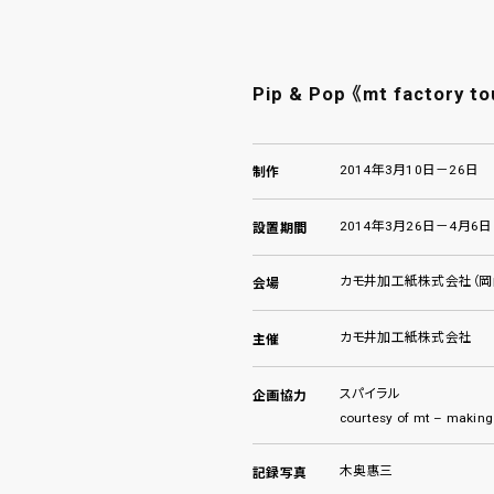
Pip & Pop 《mt factory to
2014年3月10日－26日
制作
2014年3月26日－4月6日
設置期間
カモ井加工紙株式会社（岡
会場
カモ井加工紙株式会社
主催
スパイラル
企画協力
courtesy of mt – making
木奥惠三
記録写真