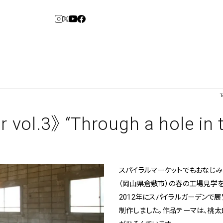
T
3
6
arden
Spiral Market
r vol.3》 “Through a hole in
アルバイト・その他
コンサルティング
建築について
スパイラルマーケットでもおなじみ
アトレ吉祥寺
青山
（岡山県倉敷市）の春の工場見学を
⼆⼦⽟川 Dogwood
KITTE丸の内
2012年にスパイラルガーデンで展
横浜赤レンガ倉
Art Projects
ルクア⼤阪
ジェクト・コーディネーション
e&Event
制作しました。作品テーマは、桃太
庫
福岡ワンビル
アートプロジェクト・イベント
、ライブ公演、イベントなど