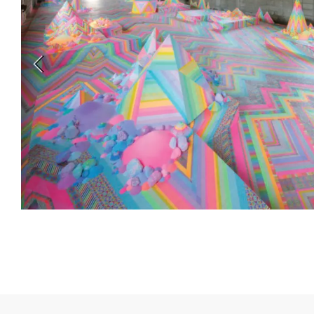
新丸ビル
3
4
Nail Salon
Café
Spiral Annual Report
Spiral Print
Spiral Schole
スパイラル
スパイラルが推進するエデュケーションプログラム
Spiral Nail Salon
Spiral Nail Salon
Spiral C
NEWoMan ⾼輪
青山
CAFE A
naila 横浜ランド
naila 大宮そごう
ビル
マーク
プレスリリ