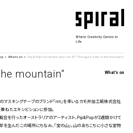
Where Creativity Comes to
Life
op
What’s on
Pip & Pop 《mt factory tour vol.3》 “Through a hole in the mountain”
Spiral Hall
 the mountain”
What’s on
SICF
商品開発
のマスキングテープのブランド「mt」を率いるカモ井加工紙株式会社
若手作家の発掘・育成・支援を目的とした
公募展形式のアートフェスティバル
兼ねたエキシビションに参加。
History&Archive
 Plaza
覧会を行ったオーストラリアのアーティスト、Pip&Popが2週間かけて
郎を生んだこの場所にちなみ、「宝の山」。山のあちこちに小さな宝物