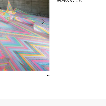
がひそんでいます。
1
Spiral Rendezvous Store
採用情報
 Collection
が提案するオリジナルプリント作品
Spiral Rendezvous Store グランスタ東
Spiral Garden 福岡ワン
afé 青山
ビル
ALTO 新丸
ース