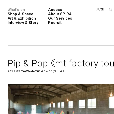
What’s on
Access
JP
/
EN
Shop & Space
About SPIRAL
Art & Exhibition
Our Services
Interview & Story
Recruit
Spiral
Spiral G
Pip & Pop 《mt factory tou
2014.03.26(Wed)-2014.04.06(Sun)
#Art
レンタルスペース
SPIRALのご紹介
新卒採用
会社概要
中途採用
ショップ一覧
フロアガイド
アートプロ
Performanc
Exhibition
青山
展覧会やイベント
演劇やダンス