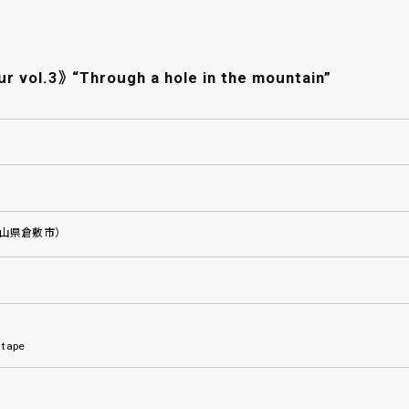
ur vol.3》 “Through a hole in the mountain”
山県倉敷市）
 tape