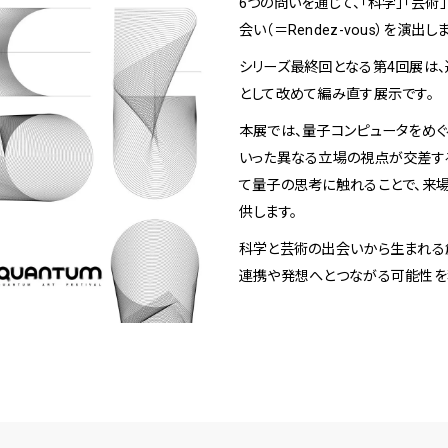
6つの問いを通じて、「科学」「芸
会い（＝Rendez-vous）を演出し
シリーズ最終回となる第4回展は、
として改めて編み直す展示です。
本展では、量子コンピュータをめぐ
いった異なる立場の視点が交差す
て量子の思考に触れることで、来
供します。
科学と芸術の出会いから生まれる
連携や発想へとつながる可能性を