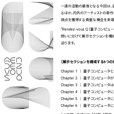
1
Spiral Rendezvous Store
一連の活動の最後となる今回は、
るほか、内外のアーティストの新作
視点を獲得する貴重な機会を来場
“Rendez-vous Q（量子コ
採用情報
 Collection
問いに分けて展示セクションを構成
が提案するオリジナルプリント作品
Spiral Rendezvous Store グランスタ東
迫ります。
Spiral Garden 福岡ワン
afé 青山
ビル
ALTO 新丸
［展示セクションを構成する6つの
ース
Chapter 1 ｜ 量子コンピュータ
Chapter 2 ｜ 量子コンピュ
Chapter 3 ｜ 量子コンピュ
Chapter 4 ｜ 量子コンピュ
Chapter 5 ｜ 量子コンピュ
Chapter 6 ｜ 量子コンピュー