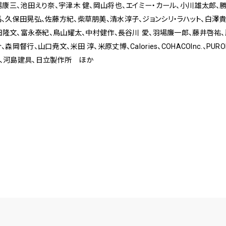
場康三、池田えり奈、宇津木 健、岡山将也、エイミー・カール、小川雄太郎、
、久保田晃弘、佐藤方紀、柴草朋美、清水淳子、ジョンシリ・ラハット、白澤
富田隆文、富永泰紀、鳥山耀太、中村健作、長谷川 愛、羽場廉一郎、藤井啓祐、
督行、山口尭文、米田 淳、米原丈博、Calories、COHACOInc.、PURO
、河島建具、日立製作所 ほか