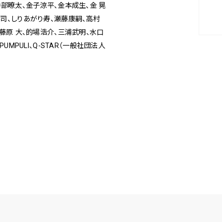
勝部暸太、金子涼平、金本成生、金 晃
貴司、しりあがり寿、瀬藤康嗣、高村
藤原 大、的場浩介、三浦武明、水口
PUMPULI、Q-STAR（一般社団法人