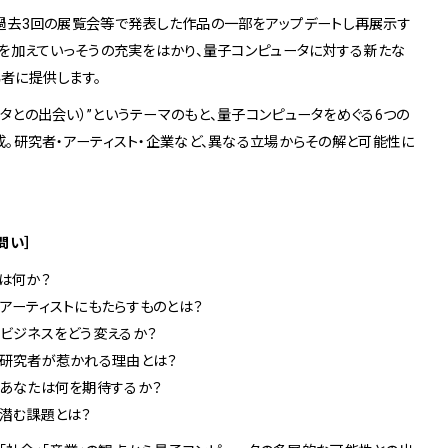
3
Others
過去3回の展覧会等で発表した作品の一部をアップデートし再展示す
を加えていっそうの充実をはかり、量子コンピュータに対する新たな
お問い合わせ
者に提供します。
ンピュータとの出会い）”というテーマのもと、量子コンピュータをめぐる6つの
。研究者・アーティスト・企業など、異なる立場からその解と可能性に
京店
spiral art gallery 名古
MoN Park Cafe by
問い］
屋松坂屋
Spiral
MoN Kitchen by
MoN Shop by Spiral
とは何か？
Spiral
ータがアーティストにもたらすものとは？
ータはビジネスをどう変えるか？
ータに研究者が惹かれる理由とは？
ータにあなたは何を期待するか？
タに潜む課題とは？