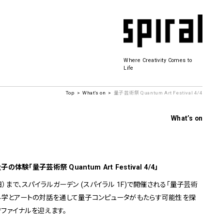
Where Creativity Comes to
Life
Top
What’s on
量子芸術祭 Quantum Art Festival 4/4
Spiral Hall
What’s on
SICF
商品開発
若手作家の発掘・育成・支援を目的とした
「量子芸術祭 Quantum Art Festival 4/4」
公募展形式のアートフェスティバル
History&Archive
日（日）まで、スパイラルガーデン (スパイラル 1F)で開催される「量子芸術
 Plaza
al 4/4」。科学とアートの対話を通して量子コンピュータがもたらす可能性を探
ファイナルを迎えます。