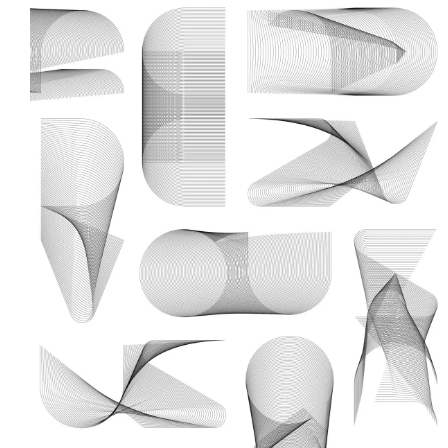
新丸ビル
3
4
Nail Salon
Café
Spiral Annual Report
Spiral Print
Spiral Schole
スパイラル
スパイラルが推進するエデュケーションプログラム
Spiral Nail Salon
Spiral Nail Salon
Spiral C
NEWoMan ⾼輪
青山
CAFE A
naila 横浜ランド
naila 大宮そごう
ビル
マーク
プレスリリ