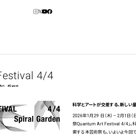
3
6
arden
Spiral Market
tival 4/4
Art
#Event
アルバイト・その他
コンサルティング
建築について
科学とアートが交差する、新しい量子の体験
アトレ吉祥寺
青山
2026年1月29 日（木）– 2月1
⼆⼦⽟川 Dogwood
KITTE丸の内
祭Quantum Art Festiv
横浜赤レンガ倉
Art Projects
ルクア⼤阪
ジェクト・コーディネーション
e&Event
庫
福岡ワンビル
アートプロジェクト・イベント
索する本芸術祭も、いよいよ今回で
、ライブ公演、イベントなど