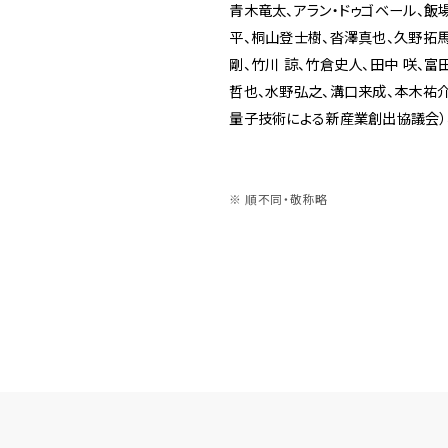
青木竜太、アラン・ドゥゴベール、飯
平、桐山登士樹、沓澤真也、久野拓馬
剛、竹川 諒、竹倉史人、田中 咲、
哲也、水野弘之、溝口来成、本木祐介、森岡
量子技術による新産業創出協議会）
順不同・敬称略