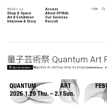
What’s on
Access
JP
/
EN
Shop & Space
About SPIRAL
Art & Exhibition
Our Services
Interview & Story
Recruit
Spiral
Spiral G
量子芸術祭 Quantum Art Fes
青山
2026.01.29(Thu)-2026.02.01(Sun)
Spiral Garden
#Exhibition
#
レンタルスペース
SPIRALのご紹介
新卒採用
会社概要
中途採用
ショップ一覧
フロアガイド
アートプロ
Performanc
Exhibition
青山
展覧会やイベント
演劇やダンス