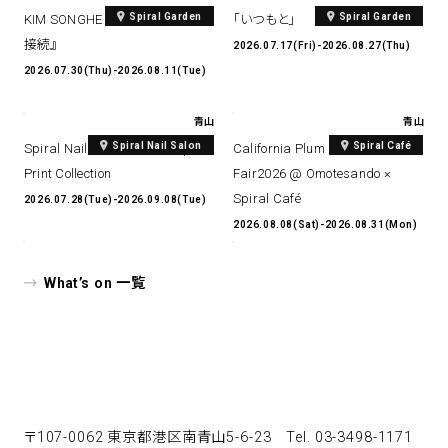
Spiral Garden
Spiral Garden
KIM SONGHE EXHIBITION 『愛と
「いつもと」
接続』
2026.07.17(Fri)-2026.08.27(Thu)
2026.07.30(Thu)-2026.08.11(Tue)
青山
青山
Spiral Nail Salon
Spiral Café
Spiral Nail Salon Art #14 Spiral
California Plum & Nectarine
Print Collection
Fair2026 @ Omotesando ×
Spiral Café
2026.07.28(Tue)-2026.09.08(Tue)
2026.08.08(Sat)-2026.08.31(Mon)
What’s on 一覧
〒107-0062 東京都港区南青山5-6-23
Tel. 03-3498-1171