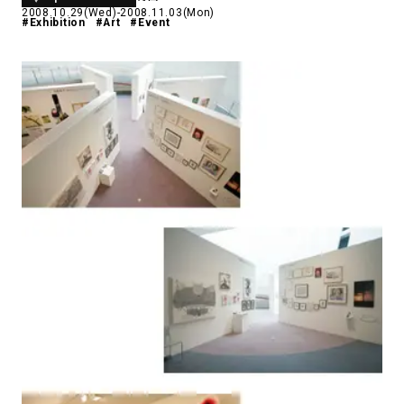
2008.10.29(Wed)-2008.11.03(Mon)
#Exhibition
#Art
#Event
アトレ吉祥寺
お問い合わせ
採用情報
KITTE丸の内
Spiral Print Collection
Spiral Schole
⼆⼦⽟川 Dogwood Plaza
スパイラルが推進するエデュケーシ
スパイラルが提案するオリジナルプ
ョンプログラム
リント作品
横浜赤レンガ倉庫
ルクア⼤阪
Nail Salon
Café
3
4
Spiral Nail Salon 青山
Spiral Café 青山
Spiral Nail Salon NEWoMan
Spiral Garden 福岡ワンビル
⾼輪
CAFE AALTO 新丸ビル
naila 横浜ランドマーク
naila 大宮そごう
Spiral Rendezvous
Others
3
Store
1