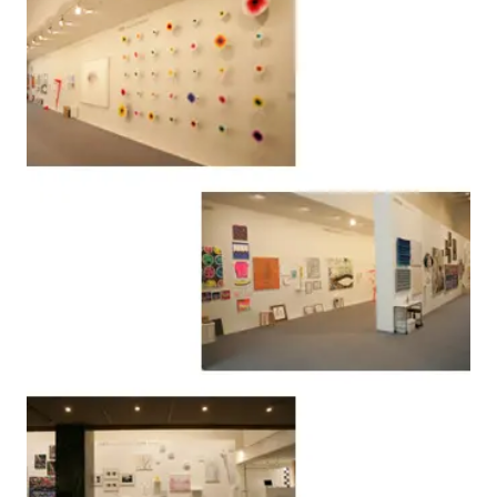
spiral art gallery 名古屋
Spiral Rendezvous Store
松坂屋
グランスタ東京店
MoN Park Cafe by Spiral
MoN Shop by Spiral
MoN Kitchen by Spiral