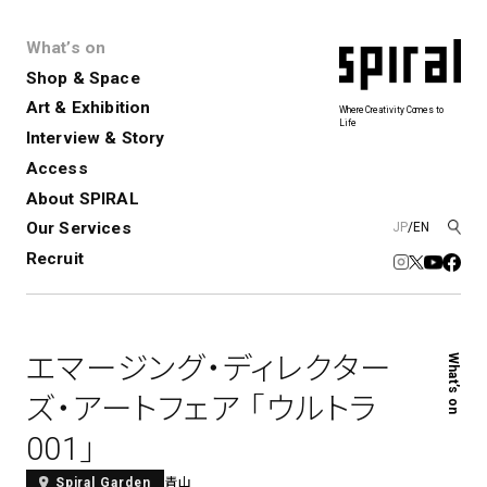
What’s on
Shop & Space
Art & Exhibition
Where Creativity Comes to
Life
Interview & Story
Spiral
Spiral Garden
3
Access
About SPIRAL
Our Services
JP
/
EN
アートプロジェクト・コーデ
Performance&Event
レンタルスペース
SPIRALのご紹介
Exhibition
会社概要
新卒採用
中途採用
ィネーション
Recruit
展覧会やイベント
演劇やダンス、ライブ公演、イベント
ショップ一覧
青山
など
フロアガイド
福岡ワンビル
History&Archive
建築について
新丸ビル
コンサルティング
商品開発
エマージング・ディレクター
What’s on
Spiral Hall
Spiral Market
6
アルバイト・その他
Art Projects
SICF
ズ・アートフェア 「ウルトラ
アートプロジェクト・イベント
若手作家の発掘・育成・支援を目的
001」
とした
公募展形式のアートフェスティ
Spiral Annual Report
プレスリリース
バル
青山
Spiral Garden
青山