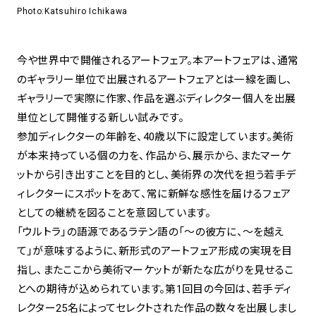
Photo:Katsuhiro Ichikawa
今や世界中で開催されるアートフェア。本アートフェアは、通常
のギャラリー単位で出展されるアートフェアとは一線を画し、
ギャラリーで実際に作家、作品を選ぶディレクター個人を出展
単位として開催する新しい試みです。
参加ディレクターの年齢を、40歳以下に設定しています。美術
が本来持っている個の力を、作品から、展示から、またマーケ
ットから引き出すことを目的とし、美術界の次代を担う若手デ
ィレクターにスポットをあて、常に新鮮な感性を届けるフェア
としての継続を図ることを意図しています。
「ウルトラ」の語源であるラテン語の「～の彼方に、～を越え
て」が意味するように、新形式のアートフェア形成の実現を目
指し、またここから美術マーケットが新たな広がりを見せるこ
とへの期待が込められています。第1回目の今回は、若手ディ
レクター25名によってセレクトされた作品の数々を出展しまし