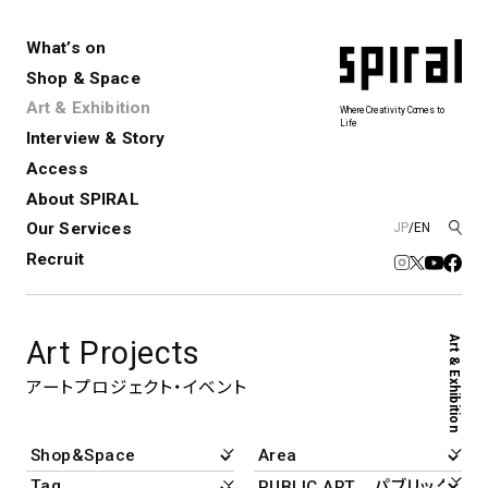
What’s on
Shop & Space
Art & Exhibition
Where Creativity Comes to
Life
Interview & Story
Spiral
Spiral Garden
3
Access
About SPIRAL
Our Services
JP
/
EN
アートプロジェクト・コーデ
Performance&Event
レンタルスペース
SPIRALのご紹介
Exhibition
会社概要
新卒採用
中途採用
ィネーション
Recruit
展覧会やイベント
演劇やダンス、ライブ公演、イベント
ショップ一覧
青山
など
フロアガイド
福岡ワンビル
History&Archive
建築について
Art & Exhibition
Art Projects
新丸ビル
コンサルティング
商品開発
Spiral Hall
Spiral Market
6
アルバイト・その他
アートプロジェクト・イベント
Art Projects
SICF
アートプロジェクト・イベント
若手作家の発掘・育成・支援を目的
とした
公募展形式のアートフェスティ
Spiral Annual Report
プレスリリース
バル
青山