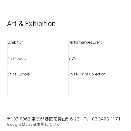
spiral art gallery 名古屋
Spiral Rendezvous Store
松坂屋
Art & Exhibition
グランスタ東京店
MoN Park Cafe by Spiral
MoN Shop by Spiral
Exhibition
Performance&Event
MoN Kitchen by Spiral
Art Projects
SICF
Spiral Schole
Spiral Print Collection
〒107-0062 東京都港区南青山5-6-23
Tel. 03-3498-1171
Google Maps
駐車場について