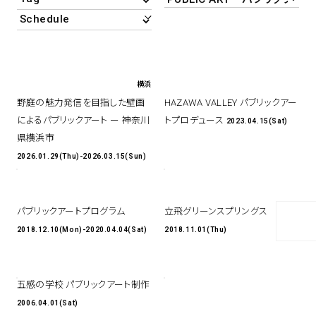
アトレ吉祥寺
お問い合わせ
採用情報
KITTE丸の内
Spiral Print Collection
Spiral Schole
⼆⼦⽟川 Dogwood Plaza
スパイラルが推進するエデュケーシ
スパイラルが提案するオリジナルプ
ョンプログラム
リント作品
横浜赤レンガ倉庫
横浜
ルクア⼤阪
野庭の魅⼒発信を⽬指した壁画
HAZAWA VALLEY パブリックアー
Nail Salon
Café
3
4
によるパブリックアート ー 神奈川
トプロデュース
2023.04.15(Sat)
県横浜市
2026.01.29(Thu)-2026.03.15(Sun)
Spiral Nail Salon 青山
Spiral Café 青山
Spiral Nail Salon NEWoMan
パブリックアートプログラム
立飛グリーンスプリングス
Spiral Garden 福岡ワンビル
⾼輪
2018.12.10(Mon)-2020.04.04(Sat)
2018.11.01(Thu)
CAFE AALTO 新丸ビル
naila 横浜ランドマーク
naila 大宮そごう
Spiral Rendezvous
Others
3
五感の学校 パブリックアート制作
Store
1
2006.04.01(Sat)