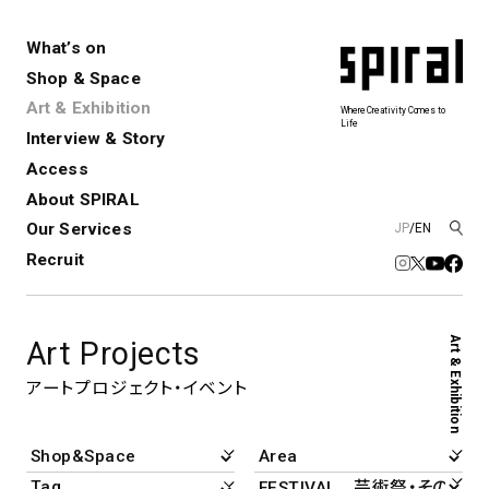
What’s on
Shop & Space
Art & Exhibition
Where Creativity Comes to
Life
Interview & Story
Spiral
Spiral Garden
3
Access
About SPIRAL
Our Services
JP
/
EN
アートプロジェクト・コーデ
Performance&Event
レンタルスペース
SPIRALのご紹介
Exhibition
会社概要
新卒採用
中途採用
ィネーション
Recruit
展覧会やイベント
演劇やダンス、ライブ公演、イベント
ショップ一覧
青山
など
フロアガイド
福岡ワンビル
History&Archive
建築について
Art & Exhibition
Art Projects
新丸ビル
コンサルティング
商品開発
Spiral Hall
Spiral Market
6
アルバイト・その他
アートプロジェクト・イベント
Art Projects
SICF
アートプロジェクト・イベント
若手作家の発掘・育成・支援を目的
とした
公募展形式のアートフェスティ
Spiral Annual Report
プレスリリース
バル
青山