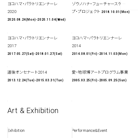
ヨコハマ・パラトリエンナーレ
ゾウノハナ・フューチャースケー
2020
プ・プロジェクト
2018.10.01(Mon)
spiral art gallery 名古屋
Spiral Rendezvous Store
2020.08.24(Mon)-2020.11.04(Wed)
松坂屋
グランスタ東京店
MoN Park Cafe by Spiral
ヨコハマ・パラトリエンナーレ
ヨコハマ・パラトリエンナーレ
MoN Shop by Spiral
2017
2014
MoN Kitchen by Spiral
2017.05.27(Sat)-2018.01.27(Sat)
2014.08.01(Fri)-2014.11.03(Mon)
道後オンセナート2014
愛・地球博アートプログラム事業
2013.12.24(Tue)-2015.03.31(Tue)
2005.03.25(Fri)-2005.09.25(Sun)
Art & Exhibition
Exhibition
Performance&Event