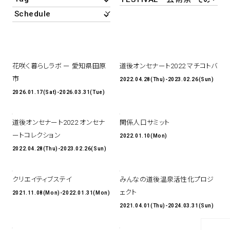
アトレ吉祥寺
お問い合わせ
採用情報
KITTE丸の内
Spiral Print Collection
Spiral Schole
⼆⼦⽟川 Dogwood Plaza
スパイラルが推進するエデュケーシ
スパイラルが提案するオリジナルプ
ョンプログラム
リント作品
横浜赤レンガ倉庫
花咲く暮らしラボ ー 愛知県田原
道後オンセナート2022 マチコトバ
ルクア⼤阪
市
2022.04.28(Thu)-2023.02.26(Sun)
Nail Salon
Café
3
4
2026.01.17(Sat)-2026.03.31(Tue)
道後オンセナート2022 オンセナ
関係人口サミット
ートコレクション
2022.01.10(Mon)
Spiral Nail Salon 青山
Spiral Café 青山
2022.04.28(Thu)-2023.02.26(Sun)
Spiral Nail Salon NEWoMan
Spiral Garden 福岡ワンビル
⾼輪
CAFE AALTO 新丸ビル
naila 横浜ランドマーク
クリエイティブステイ
みんなの道後温泉活性化プロジ
naila 大宮そごう
ェクト
2021.11.08(Mon)-2022.01.31(Mon)
Spiral Rendezvous
Others
3
2021.04.01(Thu)-2024.03.31(Sun)
Store
1