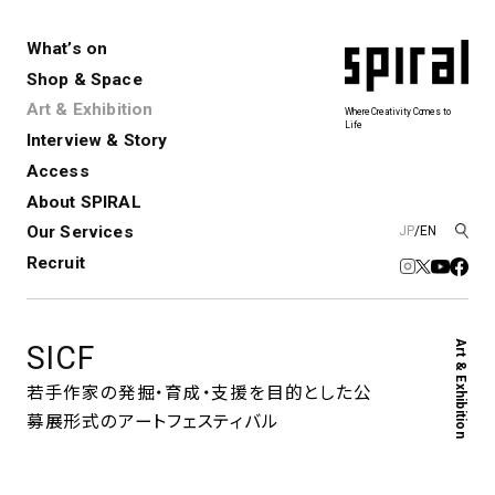
What’s on
Shop & Space
Art & Exhibition
Where Creativity Comes to
Life
Interview & Story
Spiral
Spiral Garden
3
Access
About SPIRAL
Our Services
JP
/
EN
アートプロジェクト・コーデ
Performance&Event
レンタルスペース
SPIRALのご紹介
Exhibition
会社概要
新卒採用
中途採用
ィネーション
Recruit
展覧会やイベント
演劇やダンス、ライブ公演、イベント
ショップ一覧
青山
など
フロアガイド
福岡ワンビル
History&Archive
建築について
Art & Exhibition
SICF
新丸ビル
コンサルティング
商品開発
Spiral Hall
Spiral Market
6
アルバイト・その他
若手作家の発掘・育成・支援を目的とした
公
Art Projects
SICF
募展形式のアートフェスティバル
アートプロジェクト・イベント
若手作家の発掘・育成・支援を目的
とした
公募展形式のアートフェスティ
Spiral Annual Report
プレスリリース
バル
青山