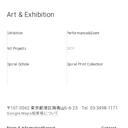
Art & Exhibition
Exhibition
Performance&Event
Art Projects
SICF
Spiral Schole
Spiral Print Collection
〒107-0062 東京都港区南青山5-6-23
Tel. 03-3498-1171
Google Maps
駐車場について
News & Information
Recruit
Contact