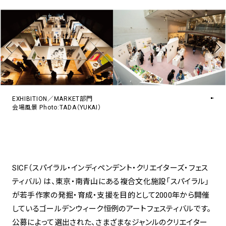
アトレ吉祥寺
お問い合わせ
採用情報
KITTE丸の内
Spiral Print Collection
Spiral Schole
⼆⼦⽟川 Dogwood Plaza
スパイラルが推進するエデュケーシ
スパイラルが提案するオリジナルプ
ョンプログラム
リント作品
横浜赤レンガ倉庫
ルクア⼤阪
Nail Salon
Café
3
4
EXHIBITION／MARKET部門
会場風景 Photo:TADA（YUKAI）
Spiral Nail Salon 青山
Spiral Café 青山
Spiral Nail Salon NEWoMan
Spiral Garden 福岡ワンビル
⾼輪
CAFE AALTO 新丸ビル
SICF（スパイラル・インディペンデント・クリエイターズ・フェス
naila 横浜ランドマーク
ティバル）は、東京・南青山にある複合文化施設「スパイラル」
naila 大宮そごう
が若手作家の発掘・育成・支援を目的として2000年から開催
Spiral Rendezvous
Others
3
Store
1
しているゴールデンウィーク恒例のアートフェスティバルです。
公募によって選出された、さまざまなジャンルのクリエイター