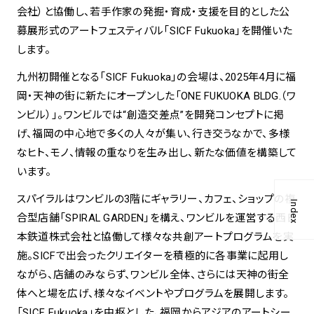
会社）と協働し、若手作家の発掘・育成・支援を目的とした公
募展形式のアートフェスティバル「SICF Fukuoka」を開催いた
します。
九州初開催となる「SICF Fukuoka」の会場は、2025年4月に福
岡・天神の街に新たにオープンした「ONE FUKUOKA BLDG.（ワ
ンビル）」。ワンビルでは“創造交差点”を開発コンセプトに掲
げ、福岡の中心地で多くの人々が集い、行き交うなかで、多様
なヒト、モノ、情報の重なりを生み出し、新たな価値を構築して
います。
スパイラルはワンビルの3階にギャラリー、カフェ、ショップの複
Index
合型店舗「SPIRAL GARDEN」を構え、ワンビルを運営する西日
本鉄道株式会社と協働して様々な共創アートプログラムを実
施。SICFで出会ったクリエイターを積極的に各事業に起用し
ながら、店舗のみならず、ワンビル全体、さらには天神の街全
体へと場を広げ、様々なイベントやプログラムを展開します。
「SICF Fukuoka」を中枢とした、福岡からアジアのアートシー