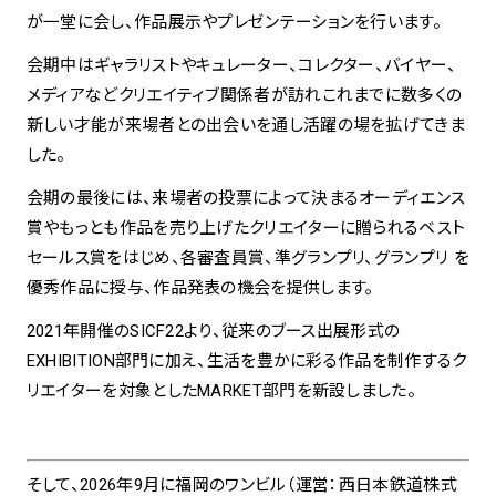
が一堂に会し、作品展示やプレゼンテーションを行います。
spiral art gallery 名古屋
会期中はギャラリストやキュレーター、コレクター、バイヤー、
Spiral Rendezvous Store
松坂屋
グランスタ東京店
メディアなどクリエイティブ関係者が訪れこれまでに数多くの
MoN Park Cafe by Spiral
新しい才能が来場者との出会いを通し活躍の場を拡げてきま
MoN Shop by Spiral
した。
MoN Kitchen by Spiral
会期の最後には、来場者の投票によって決まるオーディエンス
賞やもっとも作品を売り上げたクリエイターに贈られるベスト
セールス賞をはじめ、各審査員賞、準グランプリ、グランプリ を
優秀作品に授与、作品発表の機会を提供します。
2021年開催のSICF22より、従来のブース出展形式の
EXHIBITION部門に加え、生活を豊かに彩る作品を制作するク
リエイターを対象としたMARKET部門を新設しました。
そして、2026年9月に福岡のワンビル（運営：西日本鉄道株式