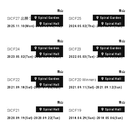
青山
青山
Spiral Garden
Spiral Garden
SICF27 出展クリエイター募集中
SICF25
Spiral Hall
Spiral Hall
2025.11.10(Mon)-2026.02.05(Thu)
2024.05.02(Thu)-2024.05.07(Tue)
青山
青山
Spiral Garden
Spiral Garden
SICF24
SICF23
Spiral Hall
Spiral Hall
2023.05.02(Tue)-2023.05.07(Sun)
2022.05.03(Tue)-2022.05.08(Sun)
青山
青山
Spiral Garden
Spiral Hall
SICF22
SICF20 Winners Performance
Spiral Hall
2021.09.18(Sat)-2021.09.26(Sun)
2021.09.11(Sat)-2021.09.12(Sun)
青山
青山
Spiral Hall
Spiral Hall
SICF21
SICF19
2020.09.19(Sat)-2020.09.22(Tue)
2018.04.29(Sun)-2018.05.06(Sun)