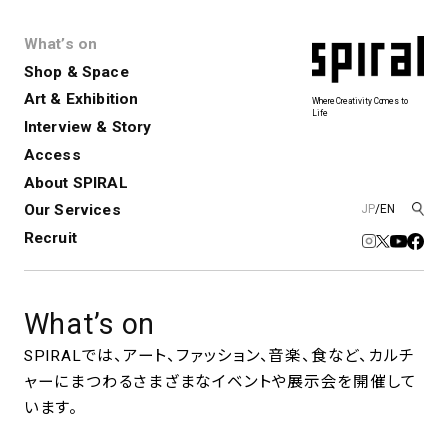
What’s on
Shop & Space
Art & Exhibition
Where Creativity Comes to
Life
Interview & Story
Spiral
Spiral Garden
3
Access
About SPIRAL
Our Services
JP
/
EN
アートプロジェクト・コーデ
Performance&Event
レンタルスペース
SPIRALのご紹介
Exhibition
会社概要
新卒採用
中途採用
ィネーション
Recruit
展覧会やイベント
演劇やダンス、ライブ公演、イベント
ショップ一覧
青山
など
フロアガイド
福岡ワンビル
History&Archive
建築について
What’s on
新丸ビル
コンサルティング
商品開発
Spiral Hall
Spiral Market
6
アルバイト・その他
SPIRALでは、アート、ファッション、音楽、食など、カルチ
Art Projects
SICF
ャーにまつわるさまざまなイベントや展示会を開催して
アートプロジェクト・イベント
若手作家の発掘・育成・支援を目的
とした
公募展形式のアートフェスティ
Spiral Annual Report
プレスリリース
います。
バル
青山