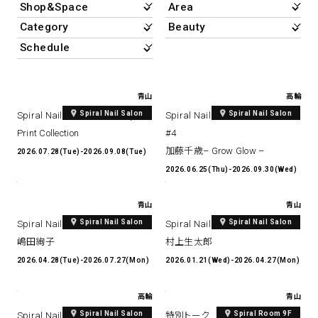
アトレ吉祥寺
お問い合わせ
採用情報
KITTE丸の内
Spiral Print Collection
Spiral Schole
⼆⼦⽟川 Dogwood Plaza
スパイラルが推進するエデュケーシ
スパイラルが提案するオリジナルプ
ョンプログラム
リント作品
横浜赤レンガ倉庫
青山
高輪
ルクア⼤阪
Nail Salon
Café
3
4
Spiral Nail Salon
Spiral Nail Salon
Spiral Nail Salon Art #14 Spiral
Spiral Nail Salon Takanawa Art
Print Collection
#4
加藤千歳– Grow Glow –
2026.07.28(Tue)-2026.09.08(Tue)
2026.06.25(Thu)-2026.09.30(Wed)
Spiral Nail Salon 青山
Spiral Café 青山
青山
青山
Spiral Nail Salon NEWoMan
Spiral Garden 福岡ワンビル
Spiral Nail Salon
Spiral Nail Salon
Spiral Nail Salon Art #13
Spiral Nail Salon Art #12
⾼輪
CAFE AALTO 新丸ビル
嶋田絢子
村上生太郎
naila 横浜ランドマーク
2026.04.28(Tue)-2026.07.27(Mon)
2026.01.21(Wed)-2026.04.27(Mon)
naila 大宮そごう
Spiral Rendezvous
Others
3
Store
1
高輪
青山
Spiral Nail Salon
Spiral Room 9F
Spiral Nail Salon Takanawa Art
特別トーク モードとアートの出