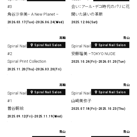
#3
会い：アール・デコ時代のパリに花
角谷沙奈美– A New Planet –
開いた装いの革新
spiral art gallery 名古屋
Spiral Rendezvous Store
松坂屋
2026.03.17(Tue)-2026.06.24(Wed)
2025.12.06(Sat)
グランスタ東京店
MoN Park Cafe by Spiral
高輪
青山
MoN Shop by Spiral
Spiral Nail Salon
Spiral Nail Salon
Spiral Nail Salon Takanawa Art
Spiral Nail Salon Art #11
MoN Kitchen by Spiral
#2
安藤瑠美 –TOKYO NUDE
Spiral Print Collection
2025.10.24(Fri)-2026.01.20(Tue)
2025.11.20(Thu)-2026.03.20(Fri)
高輪
青山
Spiral Nail Salon
Spiral Nail Salon
Spiral Nail Salon Takanawa Art
Spiral Nail Salon Art #10
#1
山崎美弥子
曽谷朝絵
2025.07.18(Fri)-2025.10.23(Thu)
2025.09.12(Fri)-2025.11.19(Wed)
青山
青山