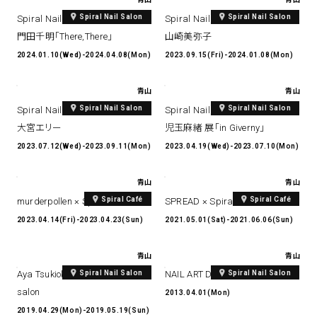
Spiral Nail Salon
Spiral Nail Salon
Spiral Nail Salon Art #4
Spiral Nail Salon Art #3
門田千明「There,There」
山崎美弥子
2024.01.10(Wed)-2024.04.08(Mon)
2023.09.15(Fri)-2024.01.08(Mon)
青山
青山
Spiral Nail Salon
Spiral Nail Salon
Spiral Nail Salon Art #2
Spiral Nail Salon Art #1
大宮エリー
児玉麻緒 展「in Giverny」
2023.07.12(Wed)-2023.09.11(Mon)
2023.04.19(Wed)-2023.07.10(Mon)
青山
青山
Spiral Café
Spiral Café
murderpollen × Spiral Café
SPREAD × Spiral Café
2023.04.14(Fri)-2023.04.23(Sun)
2021.05.01(Sat)-2021.06.06(Sun)
青山
青山
Spiral Nail Salon
Spiral Nail Salon
Aya Tsukioka ✕ amoem nail
NAIL ART DESIGN BOOK
salon
2013.04.01(Mon)
2019.04.29(Mon)-2019.05.19(Sun)