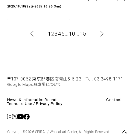
2025.10.18(Sat)-2025.10.26(Sun)
<
1
2
3
4
5
...
10
...
15
>
〒107-0062 東京都港区南青山5-6-23
Tel. 03-3498-1171
Google Maps
駐車場について
News & Information
Recruit
Contact
Terms of Use / Privacy Policy
Copyright©2026 SPIRAL / Wacoal Art Center, All Rights Reserved.