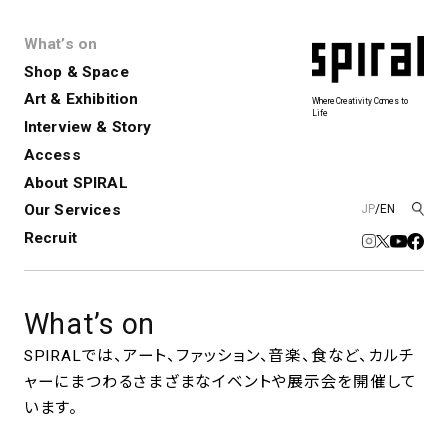
What’s on
Shop & Space
Art & Exhibition
Where Creativity Comes to
Life
Interview & Story
Spiral
Spiral Garden
3
Access
About SPIRAL
Our Services
JP
/
EN
アートプロジェクト・コーデ
Performance&Event
レンタルスペース
SPIRALのご紹介
Exhibition
会社概要
新卒採用
中途採用
ィネーション
Recruit
展覧会やイベント
演劇やダンス、ライブ公演、イベント
ショップ一覧
青山
など
フロアガイド
福岡ワンビル
History&Archive
建築について
What’s on
新丸ビル
コンサルティング
商品開発
Spiral Hall
Spiral Market
6
アルバイト・その他
SPIRALでは、アート、ファッション、音楽、食など、カルチ
Art Projects
SICF
ャーにまつわるさまざまなイベントや展示会を開催して
アートプロジェクト・イベント
若手作家の発掘・育成・支援を目的
とした
公募展形式のアートフェスティ
Spiral Annual Report
プレスリリース
います。
バル
青山