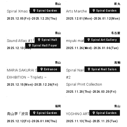
青山
新丸
Spiral Garden
Spiral Garden
Spiral Xmas Market 2025
Arts Marche
2025.12.05(Fri)-2025.12.25(Thu)
2025.12.01(Mon)-2026.01.12(Mon)
青山
名古屋
Spiral Hall
Spiral Art Gallery
Sound Atlas #1「極地からの音」
miyuki matsuo exhibition
Spiral Hall Foyer
2025.12.13(Sat)
2025.11.26(Wed)-2026.01.06(Tue)
青山
高輪
Entrance
Spiral Nail Salon
MARIA SAKURAI SOLO
Spiral Nail Salon Takanawa Art
EXHIBITION – Triplets –
#2
Spiral Print Collection
2025.12.15(Mon)-2025.12.26(Fri)
2025.11.20(Thu)-2026.03.20(Fri)
福岡
青山
Spiral Garden
Spiral Garden
青山夢 「波音を纏う神話たち」
YOSHINO ART CONNECT vol.4
2025.12.12(Fri)-2026.01.08(Thu)
2025.11.13(Thu)-2025.11.25(Tue)