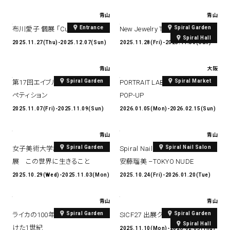
青山
青山
Entrance
Spiral Garden
布川愛子 個展 「Cuddly Light」
New Jewelry TOKYO 2025
Spiral Hall
2025.11.27(Thu)-2025.12.07(Sun)
2025.11.28(Fri)-2025.11.30(Sun)
青山
大阪
Spiral Garden
Spiral Market
第17回エイブル空間デザインコン
PORTRAIT LAB × AKIKA EGAMI
ペティション
POP-UP
2025.11.07(Fri)-2025.11.09(Sun)
2026.01.05(Mon)-2026.02.15(Sun)
青山
青山
Spiral Garden
Spiral Nail Salon
女子美術大学創立125周年記念
Spiral Nail Salon Art #11
展 この世界に生きること
安藤瑠美 –TOKYO NUDE
2025.10.29(Wed)-2025.11.03(Mon)
2025.10.24(Fri)-2026.01.20(Tue)
青山
青山
Spiral Garden
Spiral Garden
ライカの100年：世界を目撃し続
SICF27 出展クリエイター募集中
Spiral Hall
けた1世紀
2025.11.10(Mon)-2026.02.05(Thu)