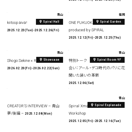
青山
福岡
Spiral Hall
Spiral Garden
kiitospäivä!
ONE FUKUOKA BLDG. XMAS
produced by SPIRAL
2025.12.23(Tue)-2025.12.26(Fri)
2025.12.12(Fri)-2025.12.25(Thu)
青山
青山
Showcase
Spiral Room 9F
Shogo Sekine × Repetto
特別トーク モードとアートの出
会い：アール・デコ時代のパリに花
2026.02.20(Fri)-2026.02.22(Sun)
開いた装いの革新
2025.12.06(Sat)
青山
Spiral Esplanade
CREATOR’S INTERVIEW – 青山
Spiral Xmas Market 2025
夢/後編 –
Workshop
2025.12.08(Mon)
2025.12.05(Fri)-2025.12.16(Tue)