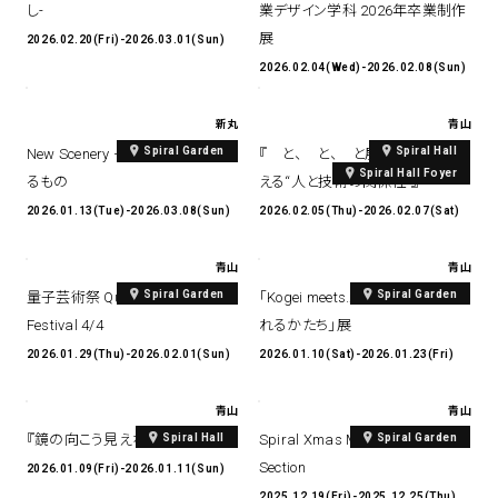
し-
業デザイン学科 2026年卒業制作
展
2026.02.20(Fri)-2026.03.01(Sun)
2026.02.04(Wed)-2026.02.08(Sun)
新丸
青山
Spiral Garden
Spiral Hall
New Scenery – 日々の景色をつく
『 と、 と、 と展 Hondaと考
Spiral Hall Foyer
るもの
える“人と技術の関係性”』
2026.01.13(Tue)-2026.03.08(Sun)
2026.02.05(Thu)-2026.02.07(Sat)
青山
青山
Spiral Garden
Spiral Garden
量子芸術祭 Quantum Art
「Kogei meets… 出会いから生ま
Festival 4/4
れるかたち」展
2026.01.29(Thu)-2026.02.01(Sun)
2026.01.10(Sat)-2026.01.23(Fri)
青山
青山
Spiral Hall
Spiral Garden
『鏡の向こう見えない私の顔』
Spiral Xmas Market 2025 Art
Section
2026.01.09(Fri)-2026.01.11(Sun)
2025.12.19(Fri)-2025.12.25(Thu)