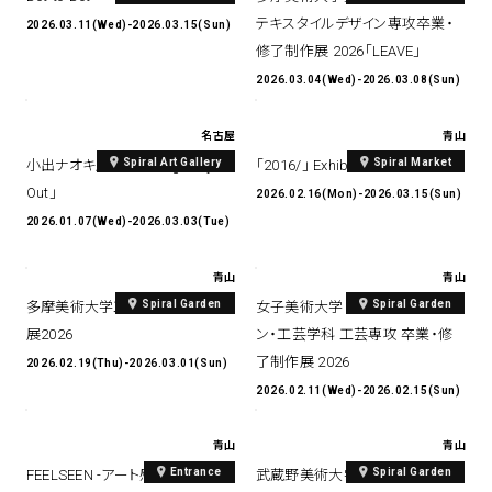
テキスタイルデザイン専攻卒業・
2026.03.11(Wed)-2026.03.15(Sun)
修了制作展 2026「LEAVE」
spiral art gallery 名古屋
Spiral Rendezvous Store
松坂屋
2026.03.04(Wed)-2026.03.08(Sun)
グランスタ東京店
MoN Park Cafe by Spiral
名古屋
青山
MoN Shop by Spiral
Spiral Art Gallery
Spiral Market
小出ナオキ展 「The Long Way
「2016/」 Exhibition
MoN Kitchen by Spiral
Out」
2026.02.16(Mon)-2026.03.15(Sun)
2026.01.07(Wed)-2026.03.03(Tue)
青山
青山
Spiral Garden
Spiral Garden
多摩美術大学工芸学科卒業制作
女子美術大学 芸術学部 デザイ
展2026
ン・工芸学科 工芸専攻 卒業・修
了制作展 2026
2026.02.19(Thu)-2026.03.01(Sun)
2026.02.11(Wed)-2026.02.15(Sun)
青山
青山
Entrance
Spiral Garden
FEELSEEN -アート感のある暮ら
武蔵野美術大学 造形学部工芸工