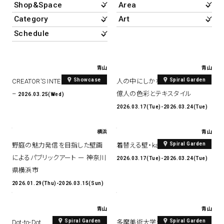
アトレ吉祥寺
お問い合わせ
採用情報
KITTE丸の内
Spiral Print Collection
Spiral Schole
⼆⼦⽟川 Dogwood Plaza
スパイラルが推進するエデュケーシ
スパイラルが提案するオリジナルプ
ョンプログラム
リント作品
横浜赤レンガ倉庫
青山
青山
ルクア⼤阪
Nail Salon
Café
3
4
Showcase
Spiral Garden
CREATOR’S INTERVIEW – YAGA
人の中にしかない自然・インド14
–
億人の色彩とテキスタイル
2026.03.25(Wed)
2026.03.17(Tue)-2026.03.24(Tue)
横浜
青山
Spiral Nail Salon 青山
Spiral Café 青山
Spiral Garden
野庭の魅⼒発信を⽬指した壁画
着替える壁・kabestyle 展
Spiral Nail Salon NEWoMan
Spiral Garden 福岡ワンビル
によるパブリックアート ー 神奈川
⾼輪
2026.03.17(Tue)-2026.03.24(Tue)
CAFE AALTO 新丸ビル
県横浜市
naila 横浜ランドマーク
2026.01.29(Thu)-2026.03.15(Sun)
naila 大宮そごう
Spiral Rendezvous
Others
3
Store
1
青山
青山
Spiral Garden
Spiral Garden
Dot-to-Dot
多摩美術大学生産デザイン学科